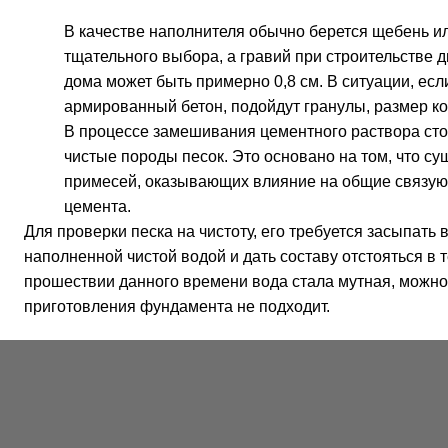
В качестве наполнителя обычно берется щебень ил
тщательного выбора, а гравий при строительстве 
дома может быть примерно 0,8 см. В ситуации, есл
армированный бетон, подойдут гранулы, размер кот
В процессе замешивания цементного раствора сто
чистые породы песок. Это основано на том, что с
примесей, оказывающих влияние на общие связую
цемента.
Для проверки песка на чистоту, его требуется засыпать 
наполненной чистой водой и дать составу отстояться в т
прошествии данного времени вода стала мутная, можно с
приготовления фундамента не подходит.
Подводя итоги
При решении такого вопроса, как цемент для фундамент
руководствоваться всеми перечисленными выше прави
экономить на фундаменте, так как он сказывается на об