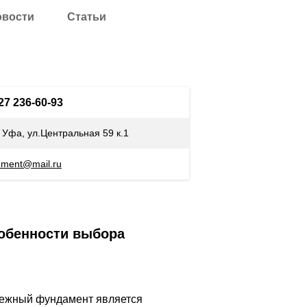
овости
Статьи
927 236-60-93
. Уфа, ул.Центральная 59 к.1
ement@mail.ru
собенности выбора
адежный фундамент является