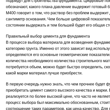
подойдут для строительства фундамента. Цифровые пок
обозначают, какого плана давление выдержит готовый б
М400 говорит о том, что раствор без проблем выдержит 
сантиметр основания. Чем больше цифровой показатель,
состоянии выдержать и тем большей будет его общая ст
Правильный выбор цемента для фундамента
В процессе выбора материала для возведения фундаме
категорию грунта. Именно от этого зависит вид использ
определяются его основные геометрические показатели,
количества необходимого количества строительного мате
потребуется объем, можно будет быстро определить, ско
какой марки материал лучше приобрести.
В первую очередь нужно знать, что чем прочнее будет ф
приобретать цемент самого высокого качества и марки. 
реализуется по более высокой цене, что часто не явля
процесс выбора был максимально обоснованным, стоит
соотношение таких параметров, как цена-качество. Для