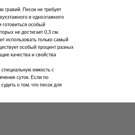
и гравий. Песок не требует
двухэтажного и одноэтажного
и готовиться особый
орых не достигает 0,3 см.
ит использовать только самый
уществует особый процент разных
щие качества и свойства
в специальную емкость с
ечение суток. Если по
удить о том, что песок для
а подойдет лучше всего, стоит
лами. Категорически запрещено
щем результате строительного