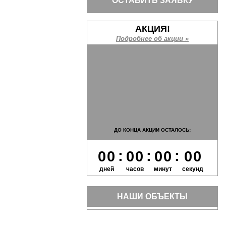
ОСТАВИТЬ ЗАЯВКУ
АКЦИЯ!
Подробнее об акции »
ДО КОНЦА АКЦИИ ОСТАЛОСЬ:
:
:
:
0
0
0
0
0
0
0
0
дней
часов
минут
секунд
НАШИ ОБЪЕКТЫ