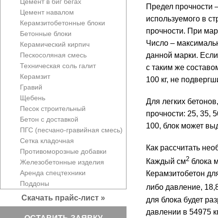
Цемент в биг бегах
Предел прочности –
Цемент навалом
используемого в ст
Керамзитобетонные блоки
прочности. При мар
Бетонные блоки
Число – максималь
Керамический кирпич
Пескосоляная смесь
данной марки. Если
Техническая соль галит
с таким же составо
Керамзит
100 кг, не подверг
Гравий
Щебень
Для легких бетонов
Песок строительный
прочности: 25, 35, 
Бетон с доставкой
100, блок может вы
ПГС (песчано-гравийная смесь)
Сетка кладочная
Как рассчитать нео
Противоморозные добавки
2
Каждый см
блока м
Железобетонные изделия
Аренда спецтехники
Керамзитобетон для
Поддоны
либо давление, 18,
Скачать прайс-лист »
для блока будет раз
давлении в 54975 к