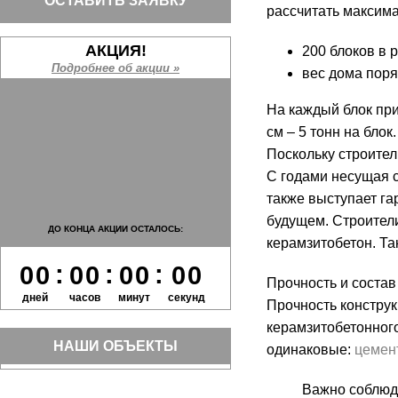
ОСТАВИТЬ ЗАЯВКУ
рассчитать максима
АКЦИЯ!
200 блоков в р
Подробнее об акции »
вес дома поря
На каждый блок при 
см – 5 тонн на бло
Поскольку строител
С годами несущая 
также выступает г
будущем. Строител
ДО КОНЦА АКЦИИ ОСТАЛОСЬ:
керамзитобетон. Та
:
:
:
0
0
0
0
0
0
0
0
Прочность и состав
дней
часов
минут
секунд
Прочность констру
керамзитобетонног
НАШИ ОБЪЕКТЫ
одинаковые:
цемен
Важно соблюд