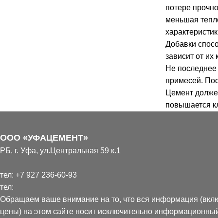
потере прочно
меньшая тепл
характеристик
Добавки спосо
зависит от их 
Не последнее 
примесей. Пос
Цемент должен
повышается к
Расшифровываем п
В документе на тов
ООО «УФАЦЕМЕНТ»
которая будет мень
РБ, г. Уфа, ул.Центральная 59 к.1
максимальную прочн
пропарки – формиро
тел:
+7 927 236-60-93
После этой процеду
тел:
возможна отгрузка,
Обращаем ваше внимание на то, что вся информация (вкл
керамзитобетон буд
цены) на этом сайте носит исключительно информационны
Показатели, которы