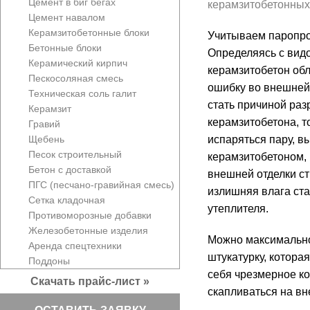
Цемент в биг бегах
керамзитобетонных
Цемент навалом
Керамзитобетонные блоки
Учитываем паропр
Бетонные блоки
Определяясь с видо
Керамический кирпич
керамзитобетон об
Пескосоляная смесь
ошибку во внешней 
Техническая соль галит
стать причиной раз
Керамзит
керамзитобетона, т
Гравий
Щебень
испаряться пару, в
Песок строительный
керамзитобетоном,
Бетон с доставкой
внешней отделки ст
ПГС (песчано-гравийная смесь)
излишняя влага ста
Сетка кладочная
утеплителя.
Противоморозные добавки
Железобетонные изделия
Можно максимально
Аренда спецтехники
штукатурку, котора
Поддоны
себя чрезмерное ко
Скачать прайс-лист »
скапливаться на вн