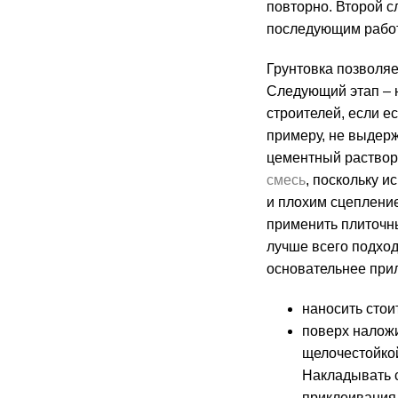
повторно. Второй с
последующим работ
Грунтовка позволяе
Следующий этап – 
строителей, если е
примеру, не выдерж
цементный раствор
смесь
, поскольку 
и плохим сцеплени
применить плиточн
лучше всего подход
основательнее прил
наносить стои
поверх наложи
щелочестойкой
Накладывать с
приклеивания,