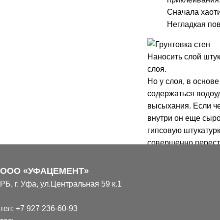
Сначала хаоти
Негладкая пов
Наносить слой шту
слоя.
Но у слоя, в основе
содержаться водоу
высыхания. Если че
внутри он еще сыро
гипсовую штукатурк
совершенно переста
на обильно прогрун
ООО «УФАЦЕМЕНТ»
Совет строителей –
РБ, г. Уфа, ул.Центральная 59 к.1
ровные оштукатури
тел:
+7 927 236-60-93
Когда нанесение а