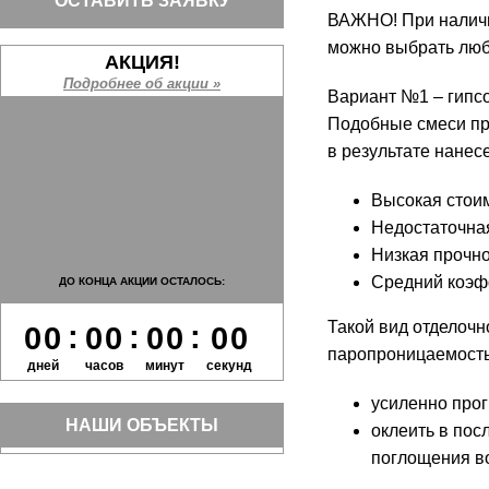
ОСТАВИТЬ ЗАЯВКУ
ВАЖНО! При наличии
можно выбрать любо
АКЦИЯ!
Подробнее об акции »
Вариант №1 – гипс
Подобные смеси пр
в результате нанес
Высокая стоим
Недостаточная
Низкая прочно
Средний коэф
ДО КОНЦА АКЦИИ ОСТАЛОСЬ:
Такой вид отделочн
:
:
:
0
0
0
0
0
0
0
0
паропроницаемость
дней
часов
минут
секунд
усиленно прог
НАШИ ОБЪЕКТЫ
оклеить в по
поглощения в