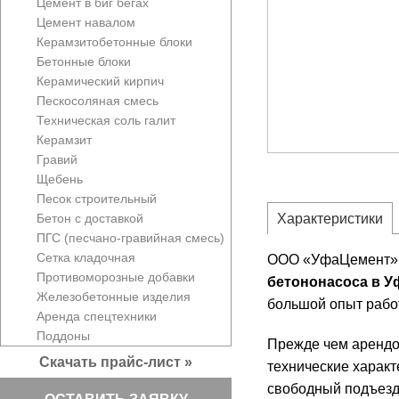
Цемент в биг бегах
Цемент навалом
Керамзитобетонные блоки
Бетонные блоки
Керамический кирпич
Пескосоляная смесь
Техническая соль галит
Керамзит
Гравий
Щебень
Песок строительный
Бетон с доставкой
Характеристики
ПГС (песчано-гравийная смесь)
Сетка кладочная
ООО «УфаЦемент» во
Противоморозные добавки
бетононасоса в У
Железобетонные изделия
большой опыт рабо
Аренда спецтехники
Поддоны
Прежде чем арендов
Скачать прайс-лист »
технические характ
свободный подъезд.