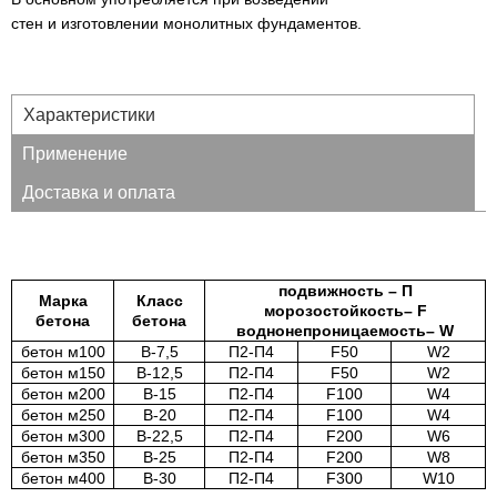
стен и изготовлении монолитных фундаментов.
Характеристики
Применение
Доставка и оплата
подвижность – П
Марка
Класс
морозостойкость– F
бетона
бетона
воднонепроницаемость– W
бетон м100
В-7,5
П2-П4
F50
W2
бетон м150
В-12,5
П2-П4
F50
W2
бетон м200
В-15
П2-П4
F100
W4
бетон м250
В-20
П2-П4
F100
W4
бетон м300
В-22,5
П2-П4
F200
W6
бетон м350
В-25
П2-П4
F200
W8
бетон м400
В-30
П2-П4
F300
W10