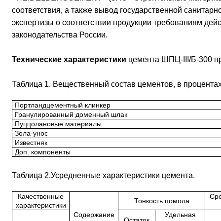
соответствия, а также вывод государственной санитар
экспертизы о соответствии продукции требованиям дей
законодательства России.
Технические характеристики
цемента ШПЦ-III/Б-300 п
Таблица 1. Вещественный состав цементов, в процентах
Портландцементный клинкер
Гранулированный доменный шлак
Пуццолановые материалы
Зола-унос
Известняк
Доп. компоненты
Таблица 2.Усредненные характеристики цемента.
Качественные
Сро
Тонкость помола
характеристики
Содержание
Удельная
Остаток