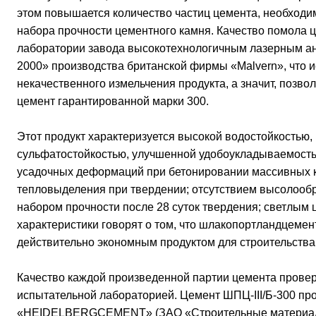
этом повышается количество частиц цемента, необходи
набора прочности цементного камня. Качество помола 
лаборатории завода высокотехнологичным лазерным ана
2000» производства британской фирмы «Malvern», что 
некачественного измельчения продукта, а значит, позво
цемент гарантированной марки 300.
Этот продукт характеризуется высокой водостойкостью,
сульфатостойкостью, улучшенной удобоукладываемост
усадочных деформаций при бетонировании массивных к
тепловыделения при твердении; отсутствием высолоо
набором прочности после 28 суток твердения; светлым 
характеристики говорят о том, что шлакопортландцемен
действительно экономным продуктом для строительства
Качество каждой произведенной партии цемента прове
испытательной лабораторией. Цемент ШПЦ-III/Б-300 пр
«HEIDELBERGCEMENT» (ЗАО «Строительные материал