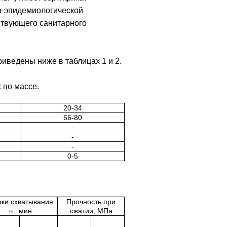
но-эпидемиологической
ствующего санитарного
риведены ниже в таблицах 1 и 2.
 по массе.
20-34
66-80
-
-
-
0-5
ки схватывания
Прочность при
ч : мин
сжатии, МПа