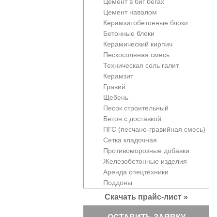
Цемент в биг бегах
Цемент навалом
Керамзитобетонные блоки
Бетонные блоки
Керамический кирпич
Пескосоляная смесь
Техническая соль галит
Керамзит
Гравий
Щебень
Песок строительный
Бетон с доставкой
ПГС (песчано-гравийная смесь)
Сетка кладочная
Противоморозные добавки
Железобетонные изделия
Аренда спецтехники
Поддоны
Скачать прайс-лист »