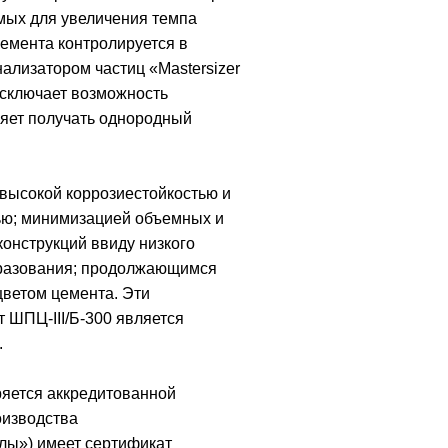
мых для увеличения темпа
цемента контролируется в
лизатором частиц «Mastersizer
исключает возможность
ляет получать однородный
 высокой коррозиестойкостью и
ью; минимизацией объемных и
онструкций ввиду низкого
бразования; продолжающимся
цветом цемента. Эти
т ШПЦ-III/Б-300 является
.
ряется аккредитованной
оизводства
ы») имеет сертификат