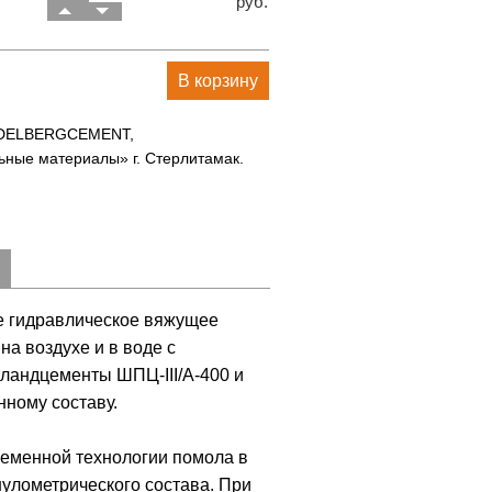
руб.
В корзину
IDELBERGCEMENT,
ные материалы» г. Стерлитамак.
е гидравлическое вяжущее
а воздухе и в воде с
ландцементы ШПЦ-III/А-400 и
нному составу.
ременной технологии помола в
нулометрического состава. При