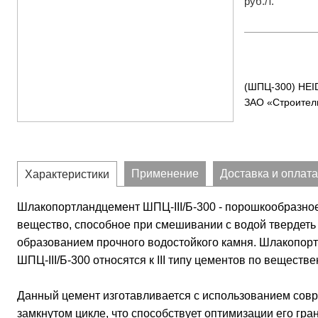
руб./т.
(ШПЦ-300) HE
ЗАО «Строитель
Применение
Доставка и оплата
Характеристики
Шлакопортландцемент ШПЦ-III/Б-300 - порошкообразно
вещество, способное при смешивании с водой твердеть н
образованием прочного водостойкого камня. Шлакопорт
ШПЦ-III/Б-300 относятся к III типу цементов по веществе
Данный цемент изготавливается с использованием сов
замкнутом цикле, что способствует оптимизации его гра