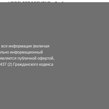
«HEIDELBERGCEMENT». Стабильное развитие и успех 
немецкие стандарты контроля качества и принципы раб
Условия хранения.
Хранят цемент в неупакованном виде в силосах, в упако
Гарантийный срок хранения цемента при условии собл
о вся информация (включая
транспортирования и хранения:
ительно информационный
е является публичной офертой,
- при поставке навалом - 45 суток,
37 (2) Гражданского кодекса
- при поставке в таре - 60 суток.