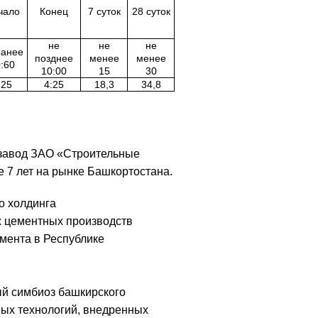
чало
Конец
7 суток
28 суток
не
не
не
ранее
позднее
менее
менее
:60
10:00
15
30
:25
4:25
18,3
34,8
 завод ЗАО «Строительные
 7 лет на рынке Башкортостана.
о холдинга
 цементных производств
мента в Республике
ый симбиоз башкирского
ных технологий, внедренных