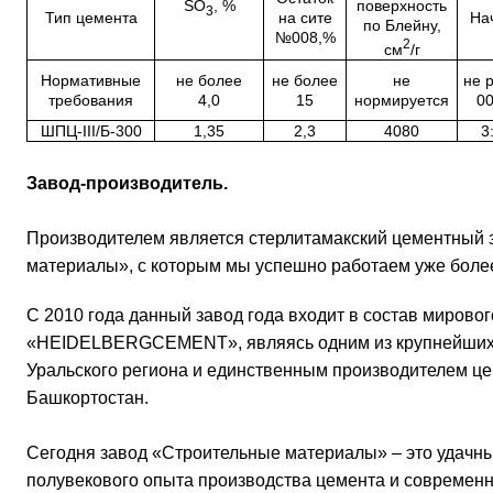
SO
, %
поверхность
3
Тип цемента
на сите
На
по Блейну,
№008,%
2
см
/г
Нормативные
не более
не более
не
не 
требования
4,0
15
нормируется
00
ШПЦ-III/Б-300
1,35
2,3
4080
3
Завод-производитель.
Производителем является стерлитамакский цементный
материалы», с которым мы успешно работаем уже более
С 2010 года данный завод года входит в состав мировог
«HEIDELBERGCEMENT», являясь одним из крупнейших
Уральского региона и единственным производителем це
Башкортостан.
Сегодня завод «Строительные материалы» – это удачн
полувекового опыта производства цемента и современ