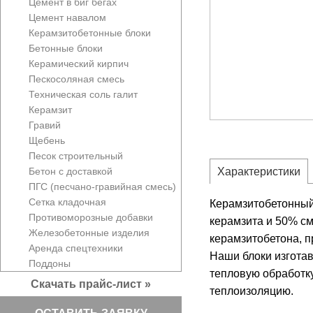
Цемент в биг бегах
Цемент навалом
Керамзитобетонные блоки
Бетонные блоки
Керамический кирпич
Пескосоляная смесь
Техническая соль галит
Керамзит
Гравий
Щебень
Песок строительный
Бетон с доставкой
Характеристики
ПГС (песчано-гравийная смесь)
Сетка кладочная
Керамзитобетонный 
Противоморозные добавки
керамзита и 50% см
Железобетонные изделия
керамзитобетона, 
Аренда спецтехники
Наши блоки изгота
Поддоны
тепловую обработку
Скачать прайс-лист »
теплоизоляцию.