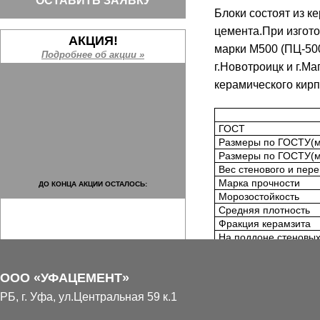
ОСТАВИТЬ ЗАЯВКУ
Блоки состоят из к
цемента.При изгот
АКЦИЯ!
марки М500 (ПЦ-50
Подробнее об акции »
г.Новотроицк и г.М
керамического кирп
ГОСТ
Размеры по ГОСТУ(мм
Размеры по ГОСТУ(м
Вес стенового и пер
Марка прочности
ДО КОНЦА АКЦИИ ОСТАЛОСЬ:
Морозостойкость
Средняя плотность
Фракция керамзита
На поддоне стеновых
Блок не гниет, не п
ООО «УФАЦЕМЕНТ»
НАШИ ОБЪЕКТЫ
теплопроводности 
РБ, г. Уфа, ул.Центральная 59 к.1
помещении летом.