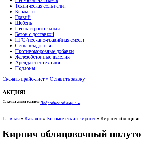
Пескосоляная смесь
Техническая соль галит
Керамзит
Гравий
Щебень
Песок строительный
Бетон с доставкой
ПГС (песчано-гравийная смесь)
Сетка кладочная
Противоморозные добавки
Железобетонные изделия
Аренда спецтехники
Поддоны
Скачать прайс-лист »
Оставить заявку
АКЦИЯ!
До конца акции осталось:
Подробнее об акции »
Наши объекты
Главная
»
Каталог
»
Керамический кирпич
»
Кирпич облицовоч
Кирпич облицовочный полуто