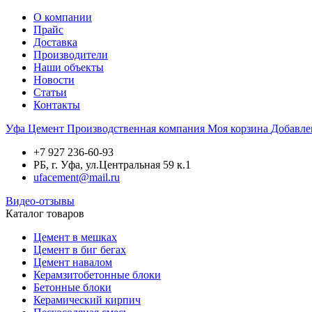
О компании
Прайс
Доставка
Производители
Наши объекты
Новости
Статьи
Контакты
Уфа
Цемент
Производственная компания
Моя корзина
Добавле
+7 927 236-60-93
РБ, г. Уфа, ул.Центральная 59 к.1
ufacement@mail.ru
Видео-отзывы
Каталог товаров
Цемент в мешках
Цемент в биг бегах
Цемент навалом
Керамзитобетонные блоки
Бетонные блоки
Керамический кирпич