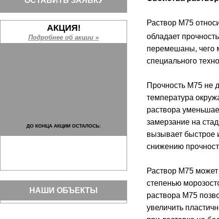
ОСТАВИТЬ ЗАЯВКУ
Раствор М75 относи
АКЦИЯ!
обладает прочность
Подробнее об акции »
перемешаны, чего м
специального техно
Прочность М75 не д
температура окруж
раствора уменьшает
замерзание на стад
ДО КОНЦА АКЦИИ ОСТАЛОСЬ:
вызывает быстрое и
снижению прочност
Раствор М75 может
степенью морозосто
НАШИ ОБЪЕКТЫ
раствора М75 позв
увеличить пластичн