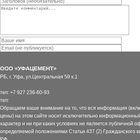
Уведомлять меня о новых комментариях по E-mail
Отправить
-->
ООО «УФАЦЕМЕНТ»
РБ, г. Уфа, ул.Центральная 59 к.1
Схема работы с клиентами:
тел:
+7 927 236-60-93
тел:
Обращаем ваше внимание на то, что вся информация (вкл
цены) на этом сайте носит исключительно информационны
характер и ни при каких условиях не является публичной о
определяемой положениями Статьи 437 (2) Гражданского к
Вы оставляете
Мы перезваниваем
Вы получаете счёт,
РФ.