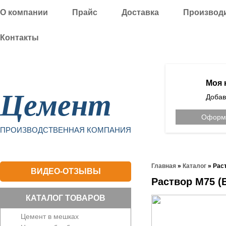
О компании
Прайс
Доставка
Производ
Контакты
Уфа
Моя 
Цемент
Добав
Оформи
ПРОИЗВОДСТВЕННАЯ КОМПАНИЯ
Главная
»
Каталог
»
Раст
ВИДЕО-ОТЗЫВЫ
Раствор М75 (
КАТАЛОГ ТОВАРОВ
Цемент в мешках