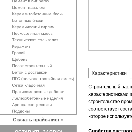
Цемент в биг бегах
Цемент навалом
Керамзитобетонные блоки
Бетонные блоки
Керамический кирпич
Пескосоляная смесь
Техническая соль галит
Керамзит
Гравий
Щебень
Песок строительный
Бетон с доставкой
Характеристики
ПГС (песчано-гравийная смесь)
Сетка кладочная
Строительный раств
Противоморозные добавки
характеристиками 
Железобетонные изделия
строительстве пром
Аренда спецтехники
соответствует сост
Поддоны
которое использует
Скачать прайс-лист »
Свойства раствор