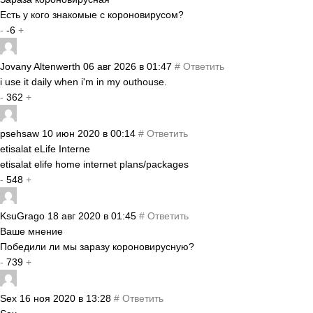
Есть у кого знакомые с короновирусом?
-
-6
+
Jovany Altenwerth
06 авг 2026 в 01:47
#
Ответить
i use it daily when i'm in my outhouse.
-
362
+
psehsaw
10 июн 2020 в 00:14
#
Ответить
etisalat eLife Interne
etisalat elife home internet plans/packages
-
548
+
KsuGrago
18 авг 2020 в 01:45
#
Ответить
Ваше мнение
Победили ли мы заразу короновирусную?
-
739
+
Sex
16 ноя 2020 в 13:28
#
Ответить