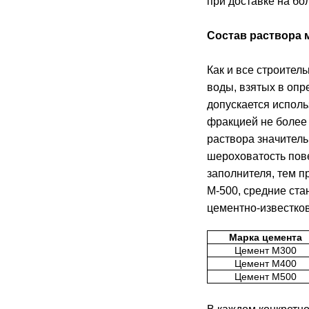
при доставке на бо
Состав раствора 
Как и все строител
воды, взятых в оп
допускается исполь
фракцией не более
раствора значитель
шероховатость пове
заполнителя, тем п
М-500, средние ст
цементно-известков
Марка цемента
Цемент М300
Цемент М400
Цемент М500