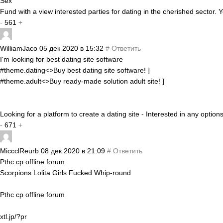
Sex
Fund with a view interested parties for dating in the cherished sector. 
-
561
+
WilliamJaco
05 дек 2020 в 15:32
#
Ответить
I'm looking for best dating site software
#theme.dating<>Buy best dating site software! ]
#theme.adult<>Buy ready-made solution adult site! ]
Looking for a platform to create a dating site - Interested in any opti
-
671
+
MiccclReurb
08 дек 2020 в 21:09
#
Ответить
Pthc cp offline forum
Scorpions Lolita Girls Fucked Whip-round
Pthc cp offline forum
xtl.jp/?pr