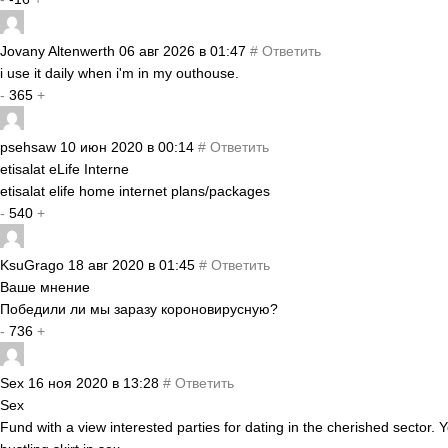
Jovany Altenwerth
06 авг 2026 в 01:47
#
Ответить
i use it daily when i'm in my outhouse.
-
365
+
psehsaw
10 июн 2020 в 00:14
#
Ответить
etisalat eLife Interne
etisalat elife home internet plans/packages
-
540
+
KsuGrago
18 авг 2020 в 01:45
#
Ответить
Ваше мнение
Победили ли мы заразу короновирусную?
-
736
+
Sex
16 ноя 2020 в 13:28
#
Ответить
Sex
Fund with a view interested parties for dating in the cherished sector.