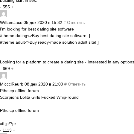
bustling skirt in sex.
-
555
+
WilliamJaco
05 дек 2020 в 15:32
#
Ответить
I'm looking for best dating site software
#theme.dating<>Buy best dating site software! ]
#theme.adult<>Buy ready-made solution adult site! ]
Looking for a platform to create a dating site - Interested in any opti
-
669
+
MiccclReurb
08 дек 2020 в 21:09
#
Ответить
Pthc cp offline forum
Scorpions Lolita Girls Fucked Whip-round
Pthc cp offline forum
xtl.jp/?pr
-
1113
+