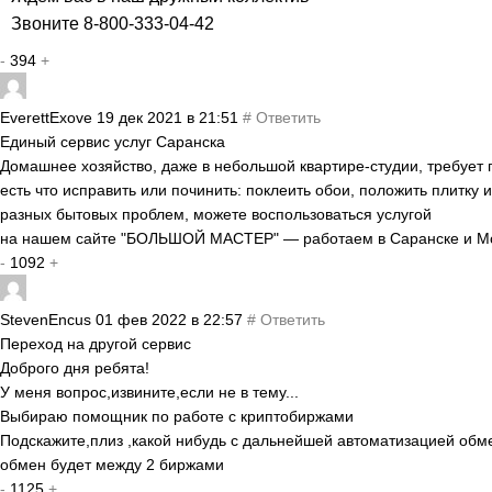
Звоните 8-800-333-04-42
-
394
+
EverettExove
19 дек 2021 в 21:51
#
Ответить
Единый сервис услуг Саранска
Домашнее хозяйство, даже в небольшой квартире-студии, требует 
есть что исправить или починить: поклеить обои, положить плитку 
разных бытовых проблем, можете воспользоваться услугой
на нашем сайте "БОЛЬШОЙ МАСТЕР" — работаем в Саранске и М
-
1092
+
StevenEncus
01 фев 2022 в 22:57
#
Ответить
Переход на другой сервис
Доброго дня ребята!
У меня вопрос,извините,если не в тему...
Выбираю помощник по работе с криптобиржами
Подскажите,плиз ,какой нибудь с дальнейшей автоматизацией обм
обмен будет между 2 биржами
-
1125
+