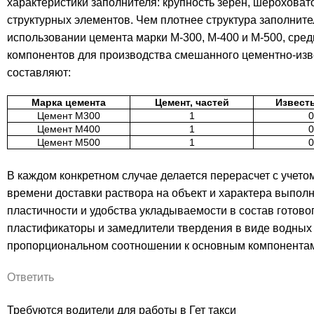
характеристики заполнителя: крупность зерен, шероховат
структурных элементов. Чем плотнее структура заполните
использовании цемента марки М-300, М-400 и М-500, сре
компонентов для производства смешанного цементно-изв
составляют:
Марка цемента
Цемент, частей
Известь
Цемент М300
1
0
Цемент М400
1
0
Цемент М500
1
0
В каждом конкретном случае делается перерасчет с учето
времени доставки раствора на объект и характера выпо
пластичности и удобства укладываемости в состав готово
пластификаторы и замедлители твердения в виде водных
пропорциональном соотношении к основным компонентам
Ответить
Требуются водители для работы в Гет такси