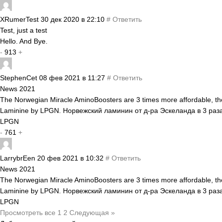
XRumerTest
30 дек 2020 в 22:10
#
Ответить
Test, just a test
Hello. And Bye.
-
913
+
StephenCet
08 фев 2021 в 11:27
#
Ответить
News 2021
The Norwegian Miracle AminoBoosters are 3 times more affordable, the
Laminine by LPGN. Норвежский ламинин от д-ра Эскеланда в 3 раз
LPGN
-
761
+
LarrybrEen
20 фев 2021 в 10:32
#
Ответить
News 2021
The Norwegian Miracle AminoBoosters are 3 times more affordable, the
Laminine by LPGN. Норвежский ламинин от д-ра Эскеланда в 3 раз
LPGN
Просмотреть все
1
2
Следующая »