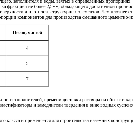
ущего, заполнителя и воды, взятых в определенных пропорциях.
еска фракцией не более 2,5мм, обладающего достаточной прочно
поверхности и плотность структурных элементов. Чем плотнее ст
опорции компонентов для производства смешанного цементно-из
Песок, частей
4
5
7
ажности заполнителей, времени доставки раствора на объект и 
я пластификаторы и замедлители твердения в виде водных сусп
ого класса и применяется для строительства наземных констру