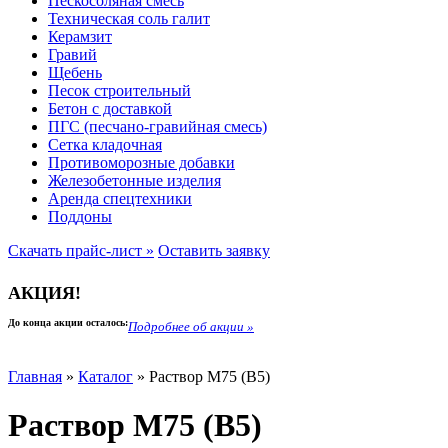
Пескосоляная смесь
Техническая соль галит
Керамзит
Гравий
Щебень
Песок строительный
Бетон с доставкой
ПГС (песчано-гравийная смесь)
Сетка кладочная
Противоморозные добавки
Железобетонные изделия
Аренда спецтехники
Поддоны
Скачать прайс-лист »
Оставить заявку
АКЦИЯ!
До конца акции осталось:
Подробнее об акции »
Наши объекты
Главная
»
Каталог
»
Раствор М75 (В5)
Раствор М75 (В5)