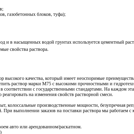
в;
в, газобетонных блоков, туфа);
д и в насыщенных водой грунтах используется цементный раств
мые свойства раствора.
ор высокого качества, который имеет неоспоримые преимущест
упить раствор марки М75 с высокими прочностными и гидротех
в соответствии с государственными стандартами. На каждом эт
 реагировать на изменения свойств растворной смеси.
ыт, колоссальные производственные мощности, безупречная реп
й. При выполнении заказов на поставки раствора мы работаем с
своем авто или арендованном/раскатном.
)