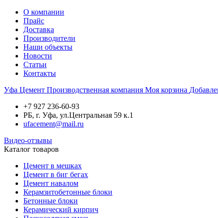
О компании
Прайс
Доставка
Производители
Наши объекты
Новости
Статьи
Контакты
Уфа
Цемент
Производственная компания
Моя корзина
Добавле
+7 927 236-60-93
РБ, г. Уфа, ул.Центральная 59 к.1
ufacement@mail.ru
Видео-отзывы
Каталог товаров
Цемент в мешках
Цемент в биг бегах
Цемент навалом
Керамзитобетонные блоки
Бетонные блоки
Керамический кирпич