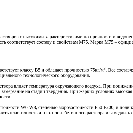
растворов с высокими характеристиками по прочности и водоне
ь соответствует составу и свойствам М75. Марка М75 – официал
3
етствует классу В5 и обладает прочностью 75кг/м
. Все состав
ециального технологического оборудования.
створа влияет температура окружающего воздуха. При понижени
 замерзание на стадии твердения. При жарких условиях высокая
ности.
остойкости W6-W8, степенью морозостойкости F50-F200, и подв
ить пластичность и плотность бетонного раствора и замедлить 