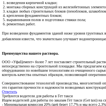
1. возведения кирпичной кладки;
2. монтажа сборных конструкций из железобетонных элементо
3. кладки любых строительных блоков (пеноблоков, шлакоблоко
4. крепления фундаментных блоков;
5. выравнивания полов и подготовки стяжки пола;
6. ремонтных работ.
При возведении фундаментов зданий ниже уровня грунтовых во
добавления извести, что значительно улучшает водонепроницае
Преимущества нашего раствора.
ООО «УфаЦемент» более 7 лет поставляет строительный раств
непосредственно на строительной площадке. Мы предлагаем к
оборудовании по новейшим технологиям из очищенного сырья 
контроль качества опытных образцов, позволяющий оперативно
Совершенствование технологий производства, многолетний оп
это гарантия прочности и надежности возводимых конструкци
Ответить
Требуются водители для работы в Гет такси
Ищем водителей для работы по заказам Гет такси (Get taxi) на 
- Минимальная комиссия 20% (gett берет 17,7% и мы всего 2,3%