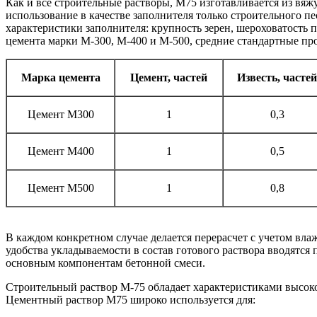
Как и все строительные растворы, М75 изготавливается из вяж
использование в качестве заполнителя только строительного п
характеристики заполнителя: крупность зерен, шероховатость 
цемента марки М-300, М-400 и М-500, средние стандартные пр
Марка цемента
Цемент, частей
Известь, частей
Цемент М300
1
0,3
Цемент М400
1
0,5
Цемент М500
1
0,8
В каждом конкретном случае делается перерасчет с учетом вл
удобства укладываемости в состав готового раствора вводятс
основным компонентам бетонной смеси.
Строительный раствор М-75 обладает характеристиками высок
Цементный раствор М75 широко используется для: