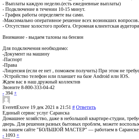
- Выплаты каждую неделю.(есть ежедневные выплаты)
- Подключение в течении 10-15 минут.
- График работы определяете вы сами.
-Максимально оперативное решение всех возникших вопросов.
- Отсутствие холостого пробега. Огромная клиентская аудитори
Внимание - выдаем талоны на бензин
Для подключения необходимо:
-Документ на машину
-Паспорт
-Права
-Лицензия (если ее нет , поможем получить) При этом не требу
-Устройство телефон или планшет на базе Android или IOS.
Ждем вас в наш дружный коллектив
Звоните 8-800-333-04-42
-
394
+
EverettExove
19 дек 2021 в 21:51
#
Ответить
Единый сервис услуг Саранска
Домашнее хозяйство, даже в небольшой квартире-студии, требу
дверь. Для решения разных бытовых проблем, можете воспольз
на нашем сайте "БОЛЬШОЙ МАСТЕР" — работаем в Саранске
-
1093
+