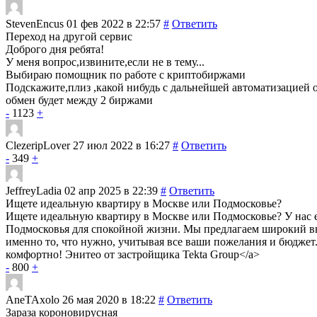
StevenEncus
01 фев 2022 в 22:57
#
Ответить
Переход на другой сервис
Доброго дня ребята!
У меня вопрос,извините,если не в тему...
Выбираю помощник по работе с криптобиржами
Подскажите,плиз ,какой нибудь с дальнейшей автоматизацией 
обмен будет между 2 биржами
-
1123
+
ClezeripLover
27 июл 2022 в 16:27
#
Ответить
-
349
+
JeffreyLadia
02 апр 2025 в 22:39
#
Ответить
Ищете идеальную квартиру в Москве или Подмосковье?
Ищете идеальную квартиру в Москве или Подмосковье? У нас е
Подмосковья для спокойной жизни. Мы предлагаем широкий вы
именно то, что нужно, учитывая все ваши пожелания и бюджет.
комфортно! Энитео от застройщика Tekta Group</a>
-
800
+
AneTAxolo
26 мая 2020 в 18:22
#
Ответить
Зараза короновирусная