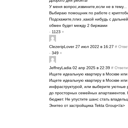
Доброго дня ребята!
У меня вопрос,извините,если не в тему...
Выбираю помощник по работе с криптоб
Подскажите,плиз ,какой нибудь с дальн
обмен будет между 2 биржами
-
1123
+
ClezeripLover
27 июл 2022 в 16:27
#
Отве
-
349
+
JeffreyLadia
02 апр 2025 в 22:39
#
Ответи
Ищете идеальную квартиру в Москве ил
Ищете идеальную квартиру в Москве или 
инфраструктурой, или выберите уютные 
до просторных семейных апартаментов. 
бюджет. Не упустите шанс стать владель
Энитео от застройщика Tekta Group</a>