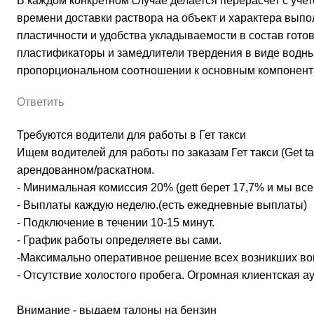
В каждом конкретном случае делается перерасчет с уче
времени доставки раствора на объект и характера вы
пластичности и удобства укладываемости в состав гото
пластификаторы и замедлители твердения в виде водн
пропорциональном соотношении к основным компонент
Ответить
Требуются водители для работы в Гет такси
Ищем водителей для работы по заказам Гет такси (Get ta
арендованном/раскатном.
- Минимальная комиссия 20% (gett берет 17,7% и мы все
- Выплаты каждую неделю.(есть ежедневные выплаты)
- Подключение в течении 10-15 минут.
- График работы определяете вы сами.
-Максимально оперативное решение всех возникших во
- Отсутствие холостого пробега. Огромная клиентская а
Внимание - выдаем талоны на бензин