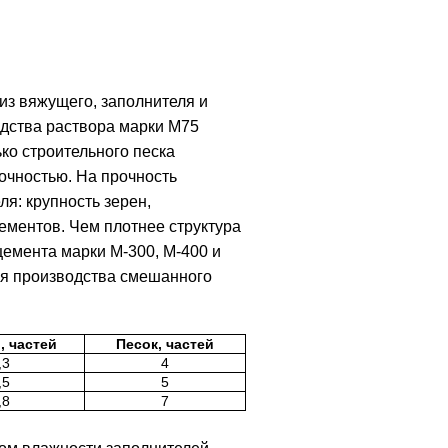
из вяжущего, заполнителя и
дства раствора марки М75
ко строительного песка
очностью. На прочность
я: крупность зерен,
ементов. Чем плотнее структура
цемента марки М-300, М-400 и
ля производства смешанного
, частей
Песок, частей
,3
4
,5
5
,8
7