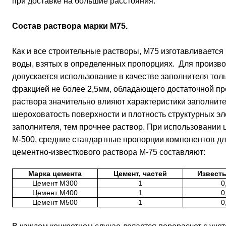
при доставке на большие расстояния.
Состав раствора марки М75.
Как и все строительные растворы, М75 изготавливается 
воды, взятых в определенных пропорциях. Для произво
допускается использование в качестве заполнителя толь
фракцией не более 2,5мм, обладающего достаточной пр
раствора значительно влияют характеристики заполнител
шероховатость поверхности и плотность структурных эл
заполнителя, тем прочнее раствор. При использовании 
М-500, средние стандартные пропорции компонентов д
цементно-известкового раствора М-75 составляют:
Марка цемента
Цемент, частей
Известь
Цемент М300
1
0
Цемент М400
1
0
Цемент М500
1
0