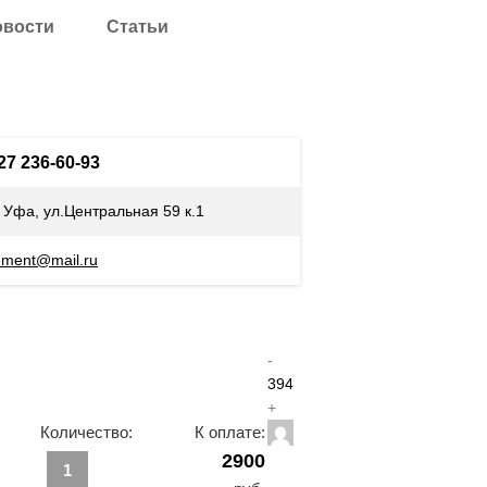
овости
Статьи
927 236-60-93
. Уфа, ул.Центральная 59 к.1
ement@mail.ru
-
394
+
Количество:
К оплате:
2900