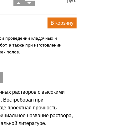
руб.
В корзину
ри проведении кладочных и
бот, а также при изготовлении
ек полов.
очных растворов с высокими
. Востребован при
где проектная прочность
фициальное название раствора,
иальной литературе.