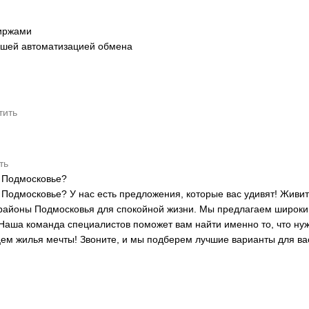
иржами
ейшей автоматизацией обмена
тить
ть
и Подмосковье?
Подмосковье? У нас есть предложения, которые вас удивят! Живит
районы Подмосковья для спокойной жизни. Мы предлагаем широкий
Наша команда специалистов поможет вам найти именно то, что нуж
цем жилья мечты! Звоните, и мы подберем лучшие варианты для ва