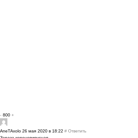
-
800
+
AneTAxolo
26 мая 2020 в 18:22
#
Ответить
Зараза короновирусная