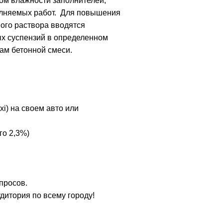
том влажности заполнителей,
полняемых работ. Для повышения
вого раствора вводятся
ых суспензий в определенном
ам бетонной смеси.
xi) на своем авто или
го 2,3%)
просов.
удитория по всему городу!