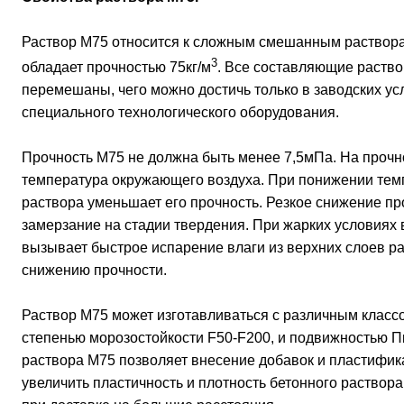
Раствор М75 относится к сложным смешанным растворам
3
обладает прочностью 75кг/м
. Все составляющие раств
перемешаны, чего можно достичь только в заводских у
специального технологического оборудования.
Прочность М75 не должна быть менее 7,5мПа. На прочн
температура окружающего воздуха. При понижении тем
раствора уменьшает его прочность. Резкое снижение пр
замерзание на стадии твердения. При жарких условиях
вызывает быстрое испарение влаги из верхних слоев ра
снижению прочности.
Раствор М75 может изготавливаться с различным класс
степенью морозостойкости F50-F200, и подвижностью П
раствора М75 позволяет внесение добавок и пластифик
увеличить пластичность и плотность бетонного раствор