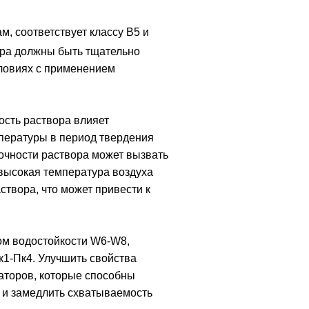
, соответствует классу В5 и
ора должны быть тщательно
словиях с применением
ость раствора влияет
пературы в период твердения
очности раствора может вызвать
 высокая температура воздуха
створа, что может привести к
ом водостойкости W6-W8,
к1-Пк4. Улучшить свойства
аторов, которые способны
а и замедлить схватываемость