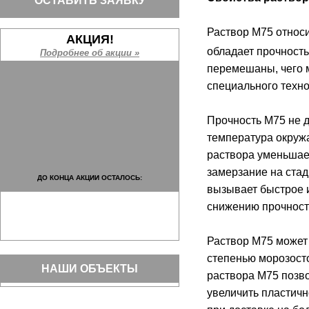
ОСТАВИТЬ ЗАЯВКУ
Раствор М75 относи
АКЦИЯ!
обладает прочность
Подробнее об акции »
перемешаны, чего м
специального техно
Прочность М75 не д
температура окруж
раствора уменьшает
замерзание на стад
ДО КОНЦА АКЦИИ ОСТАЛОСЬ:
вызывает быстрое и
снижению прочност
Раствор М75 может
степенью морозосто
НАШИ ОБЪЕКТЫ
раствора М75 позв
увеличить пластичн