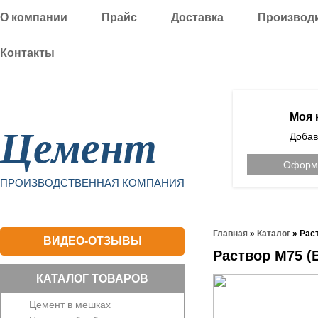
О компании
Прайс
Доставка
Производ
Контакты
Уфа
Моя 
Цемент
Добав
Оформи
ПРОИЗВОДСТВЕННАЯ КОМПАНИЯ
Главная
»
Каталог
»
Раст
ВИДЕО-ОТЗЫВЫ
Раствор М75 (
КАТАЛОГ ТОВАРОВ
Цемент в мешках