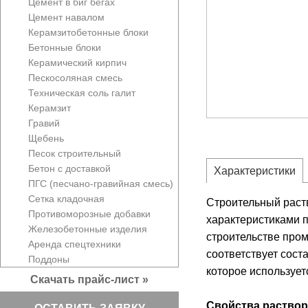
Цемент в биг бегах
Цемент навалом
Керамзитобетонные блоки
Бетонные блоки
Керамический кирпич
Пескосоляная смесь
Техническая соль галит
Керамзит
Гравий
Щебень
Песок строительный
Бетон с доставкой
Характеристики
ПГС (песчано-гравийная смесь)
Сетка кладочная
Строительный раств
Противоморозные добавки
характеристиками 
Железобетонные изделия
строительстве пром
Аренда спецтехники
соответствует сост
Поддоны
которое использует
Скачать прайс-лист »
Свойства раствор