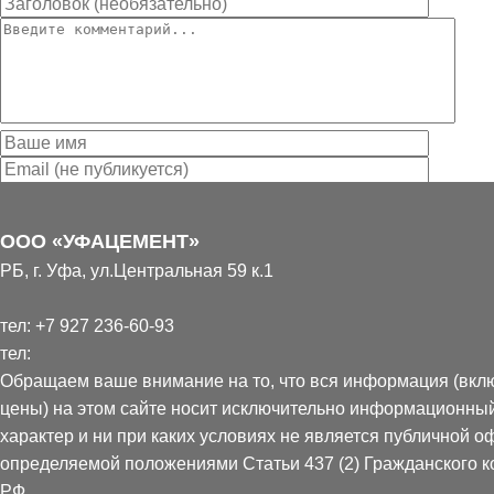
Уведомлять меня о новых комментариях по E-mail
Отправить
-->
ООО «УФАЦЕМЕНТ»
РБ, г. Уфа, ул.Центральная 59 к.1
Схема работы с клиентами:
тел:
+7 927 236-60-93
тел:
Обращаем ваше внимание на то, что вся информация (вкл
цены) на этом сайте носит исключительно информационны
характер и ни при каких условиях не является публичной о
определяемой положениями Статьи 437 (2) Гражданского к
Вы оставляете
Мы перезваниваем
Вы получаете счёт,
РФ.