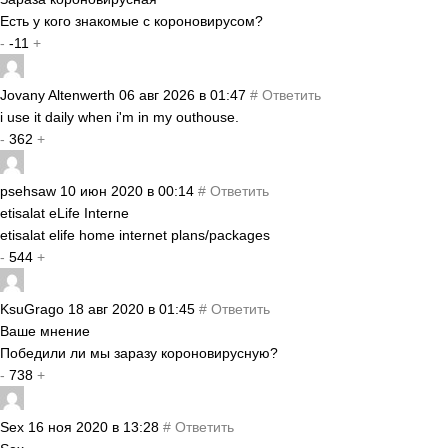
Есть у кого знакомые с короновирусом?
-
-11
+
Jovany Altenwerth
06 авг 2026 в 01:47
#
Ответить
i use it daily when i'm in my outhouse.
-
362
+
psehsaw
10 июн 2020 в 00:14
#
Ответить
etisalat eLife Interne
etisalat elife home internet plans/packages
-
544
+
KsuGrago
18 авг 2020 в 01:45
#
Ответить
Ваше мнение
Победили ли мы заразу короновирусную?
-
738
+
Sex
16 ноя 2020 в 13:28
#
Ответить