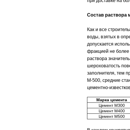
при доставке на бо
Состав раствора 
Как и все строител
воды, взятых в оп
допускается исполь
фракцией не более
раствора значитель
шероховатость пове
заполнителя, тем п
М-500, средние ст
цементно-известков
Марка цемента
Цемент М300
Цемент М400
Цемент М500