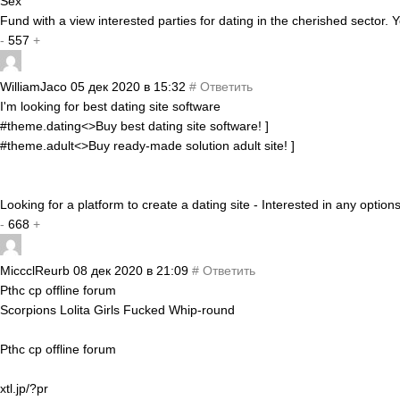
Sex
Fund with a view interested parties for dating in the cherished sector. 
-
557
+
WilliamJaco
05 дек 2020 в 15:32
#
Ответить
I'm looking for best dating site software
#theme.dating<>Buy best dating site software! ]
#theme.adult<>Buy ready-made solution adult site! ]
Looking for a platform to create a dating site - Interested in any opti
-
668
+
MiccclReurb
08 дек 2020 в 21:09
#
Ответить
Pthc cp offline forum
Scorpions Lolita Girls Fucked Whip-round
Pthc cp offline forum
xtl.jp/?pr