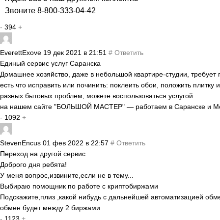
Звоните 8-800-333-04-42
-
394
+
EverettExove
19 дек 2021 в 21:51
#
Ответить
Единый сервис услуг Саранска
Домашнее хозяйство, даже в небольшой квартире-студии, требует 
есть что исправить или починить: поклеить обои, положить плитку 
разных бытовых проблем, можете воспользоваться услугой
на нашем сайте "БОЛЬШОЙ МАСТЕР" — работаем в Саранске и М
-
1092
+
StevenEncus
01 фев 2022 в 22:57
#
Ответить
Переход на другой сервис
Доброго дня ребята!
У меня вопрос,извините,если не в тему...
Выбираю помощник по работе с криптобиржами
Подскажите,плиз ,какой нибудь с дальнейшей автоматизацией обм
обмен будет между 2 биржами
-
1123
+