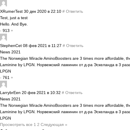
XRumerTest
30 дек 2020 в 22:10
#
Ответить
Test, just a test
Hello. And Bye.
-
913
+
StephenCet
08 фев 2021 в 11:27
#
Ответить
News 2021
The Norwegian Miracle AminoBoosters are 3 times more affordable, the
Laminine by LPGN. Норвежский ламинин от д-ра Эскеланда в 3 раз
LPGN
-
761
+
LarrybrEen
20 фев 2021 в 10:32
#
Ответить
News 2021
The Norwegian Miracle AminoBoosters are 3 times more affordable, the
Laminine by LPGN. Норвежский ламинин от д-ра Эскеланда в 3 раз
LPGN
Просмотреть все
1
2
Следующая »