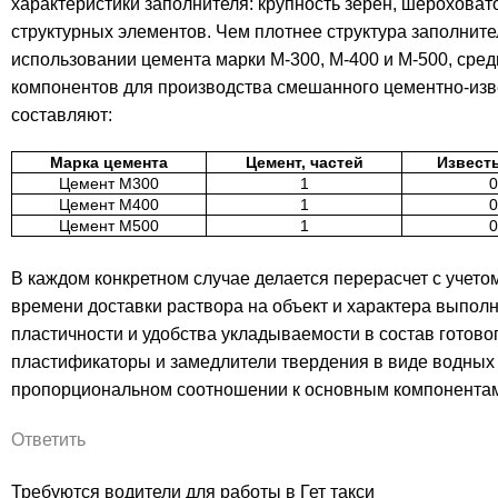
характеристики заполнителя: крупность зерен, шероховат
структурных элементов. Чем плотнее структура заполните
использовании цемента марки М-300, М-400 и М-500, сре
компонентов для производства смешанного цементно-изв
составляют:
Марка цемента
Цемент, частей
Известь
Цемент М300
1
0
Цемент М400
1
0
Цемент М500
1
0
В каждом конкретном случае делается перерасчет с учето
времени доставки раствора на объект и характера выпо
пластичности и удобства укладываемости в состав готово
пластификаторы и замедлители твердения в виде водных
пропорциональном соотношении к основным компонентам
Ответить
Требуются водители для работы в Гет такси