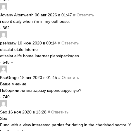
Jovany Altenwerth
06 авг 2026 в 01:47
#
Ответить
i use it daily when i'm in my outhouse.
-
362
+
psehsaw
10 июн 2020 в 00:14
#
Ответить
etisalat eLife Interne
etisalat elife home internet plans/packages
-
548
+
KsuGrago
18 авг 2020 в 01:45
#
Ответить
Ваше мнение
Победили ли мы заразу короновирусную?
-
740
+
Sex
16 ноя 2020 в 13:28
#
Ответить
Sex
Fund with a view interested parties for dating in the cherished sector.