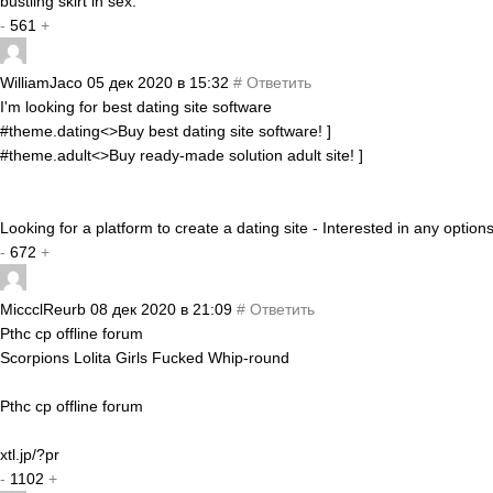
bustling skirt in sex.
-
561
+
WilliamJaco
05 дек 2020 в 15:32
#
Ответить
I'm looking for best dating site software
#theme.dating<>Buy best dating site software! ]
#theme.adult<>Buy ready-made solution adult site! ]
Looking for a platform to create a dating site - Interested in any opti
-
672
+
MiccclReurb
08 дек 2020 в 21:09
#
Ответить
Pthc cp offline forum
Scorpions Lolita Girls Fucked Whip-round
Pthc cp offline forum
xtl.jp/?pr
-
1102
+