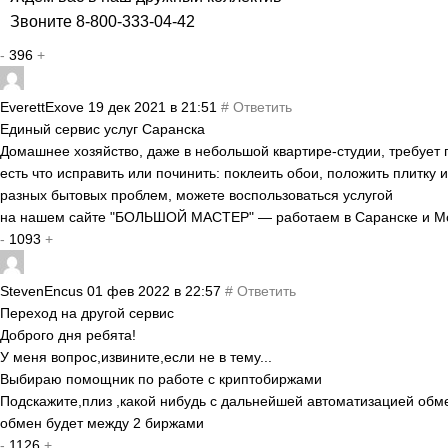
Звоните 8-800-333-04-42
-
396
+
EverettExove
19 дек 2021 в 21:51
#
Ответить
Единый сервис услуг Саранска
Домашнее хозяйство, даже в небольшой квартире-студии, требует 
есть что исправить или починить: поклеить обои, положить плитку 
разных бытовых проблем, можете воспользоваться услугой
на нашем сайте "БОЛЬШОЙ МАСТЕР" — работаем в Саранске и М
-
1093
+
StevenEncus
01 фев 2022 в 22:57
#
Ответить
Переход на другой сервис
Доброго дня ребята!
У меня вопрос,извините,если не в тему...
Выбираю помощник по работе с криптобиржами
Подскажите,плиз ,какой нибудь с дальнейшей автоматизацией обм
обмен будет между 2 биржами
-
1126
+