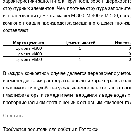
характеристики заполнителя: крупность зерен, шероховат
структурных элементов. Чем плотнее структура заполните
использовании цемента марки М-300, М-400 и М-500, сре
компонентов для производства смешанного цементно-изв
составляют:
Марка цемента
Цемент, частей
Известь
Цемент М300
1
0
Цемент М400
1
0
Цемент М500
1
0
В каждом конкретном случае делается перерасчет с учето
времени доставки раствора на объект и характера выпо
пластичности и удобства укладываемости в состав готово
пластификаторы и замедлители твердения в виде водных
пропорциональном соотношении к основным компонентам
Ответить
Требуются водители для работы в Гет такси