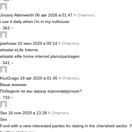
Jovany Altenwerth
06 авг 2026 в 01:47
#
Ответить
i use it daily when i'm in my outhouse.
-
363
+
psehsaw
10 июн 2020 в 00:14
#
Ответить
etisalat eLife Interne
etisalat elife home internet plans/packages
-
541
+
KsuGrago
18 авг 2020 в 01:45
#
Ответить
Ваше мнение
Победили ли мы заразу короновирусную?
-
733
+
Sex
16 ноя 2020 в 13:28
#
Ответить
Sex
Fund with a view interested parties for dating in the cherished sector.