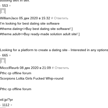
bustling skirt in sex.
-
553
+
WilliamJaco
05 дек 2020 в 15:32
#
Ответить
I'm looking for best dating site software
#theme.dating<>Buy best dating site software! ]
#theme.adult<>Buy ready-made solution adult site! ]
Looking for a platform to create a dating site - Interested in any opti
-
665
+
MiccclReurb
08 дек 2020 в 21:09
#
Ответить
Pthc cp offline forum
Scorpions Lolita Girls Fucked Whip-round
Pthc cp offline forum
xtl.jp/?pr
-
1112
+