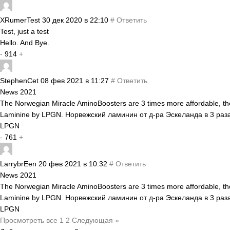
XRumerTest
30 дек 2020 в 22:10
#
Ответить
Test, just a test
Hello. And Bye.
-
914
+
StephenCet
08 фев 2021 в 11:27
#
Ответить
News 2021
The Norwegian Miracle AminoBoosters are 3 times more affordable, the
Laminine by LPGN. Норвежский ламинин от д-ра Эскеланда в 3 раз
LPGN
-
761
+
LarrybrEen
20 фев 2021 в 10:32
#
Ответить
News 2021
The Norwegian Miracle AminoBoosters are 3 times more affordable, the
Laminine by LPGN. Норвежский ламинин от д-ра Эскеланда в 3 раз
LPGN
Просмотреть все
1
2
Следующая »