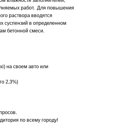
том влажности заполнителей,
полняемых работ. Для повышения
вого раствора вводятся
ых суспензий в определенном
ам бетонной смеси.
xi) на своем авто или
го 2,3%)
просов.
удитория по всему городу!