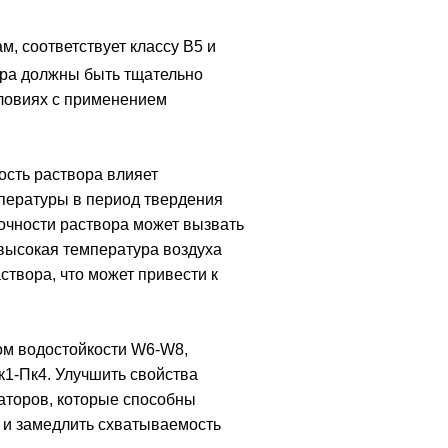
, соответствует классу В5 и
ора должны быть тщательно
словиях с применением
ость раствора влияет
пературы в период твердения
очности раствора может вызвать
 высокая температура воздуха
створа, что может привести к
ом водостойкости W6-W8,
к1-Пк4. Улучшить свойства
аторов, которые способны
а и замедлить схватываемость