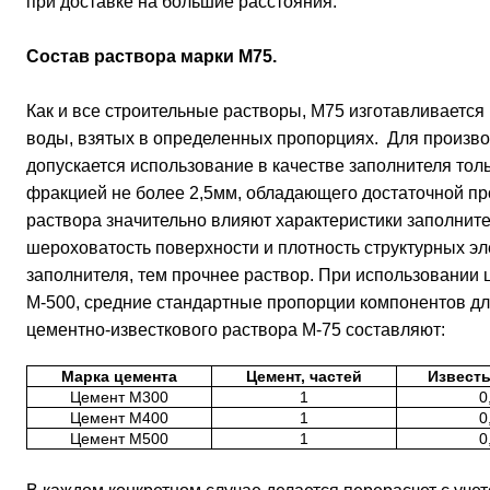
при доставке на большие расстояния.
Состав раствора марки М75.
Как и все строительные растворы, М75 изготавливается 
воды, взятых в определенных пропорциях. Для произво
допускается использование в качестве заполнителя толь
фракцией не более 2,5мм, обладающего достаточной пр
раствора значительно влияют характеристики заполнител
шероховатость поверхности и плотность структурных эл
заполнителя, тем прочнее раствор. При использовании 
М-500, средние стандартные пропорции компонентов д
цементно-известкового раствора М-75 составляют:
Марка цемента
Цемент, частей
Известь
Цемент М300
1
0
Цемент М400
1
0
Цемент М500
1
0