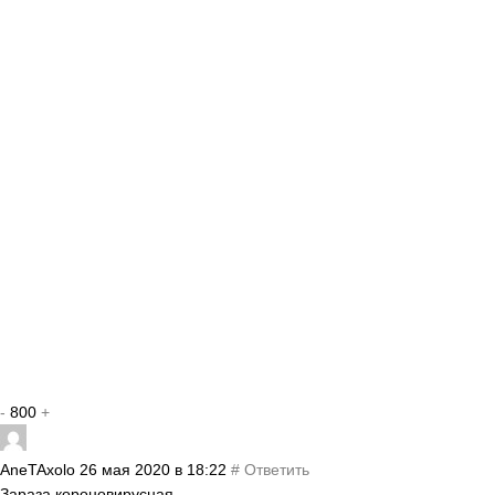
-
800
+
AneTAxolo
26 мая 2020 в 18:22
#
Ответить
Зараза короновирусная