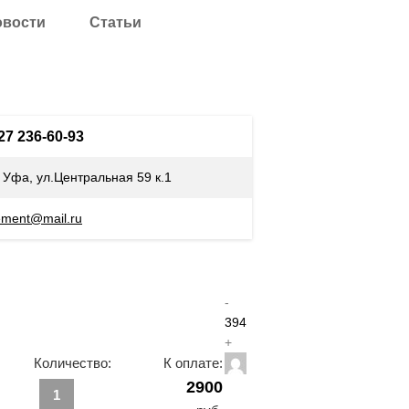
овости
Статьи
927 236-60-93
. Уфа, ул.Центральная 59 к.1
ement@mail.ru
-
394
+
Количество:
К оплате:
2900