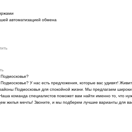
иржами
ейшей автоматизацией обмена
тить
ть
и Подмосковье?
Подмосковье? У нас есть предложения, которые вас удивят! Живит
районы Подмосковья для спокойной жизни. Мы предлагаем широкий
Наша команда специалистов поможет вам найти именно то, что нуж
цем жилья мечты! Звоните, и мы подберем лучшие варианты для ва