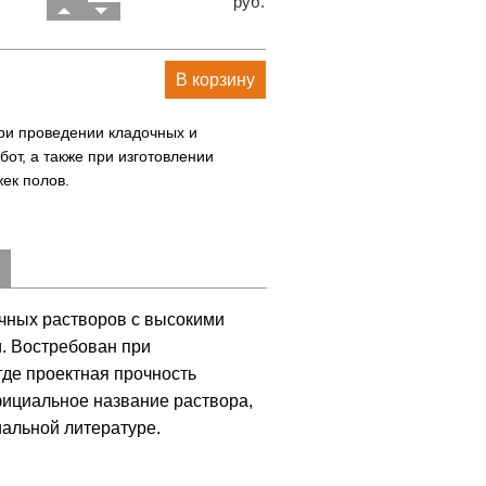
руб.
В корзину
ри проведении кладочных и
бот, а также при изготовлении
ек полов.
очных растворов с высокими
. Востребован при
где проектная прочность
фициальное название раствора,
иальной литературе.