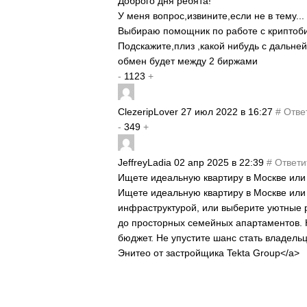
Доброго дня ребята!
У меня вопрос,извините,если не в тему...
Выбираю помощник по работе с криптоб
Подскажите,плиз ,какой нибудь с дальн
обмен будет между 2 биржами
-
1123
+
ClezeripLover
27 июл 2022 в 16:27
#
Отве
-
349
+
JeffreyLadia
02 апр 2025 в 22:39
#
Ответи
Ищете идеальную квартиру в Москве ил
Ищете идеальную квартиру в Москве или 
инфраструктурой, или выберите уютные 
до просторных семейных апартаментов. 
бюджет. Не упустите шанс стать владель
Энитео от застройщика Tekta Group</a>