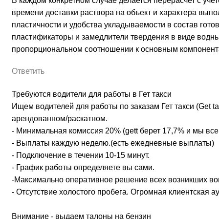
В каждом конкретном случае делается перерасчет с уче
времени доставки раствора на объект и характера вы
пластичности и удобства укладываемости в состав гото
пластификаторы и замедлители твердения в виде водн
пропорциональном соотношении к основным компонент
Ответить
Требуются водители для работы в Гет такси
Ищем водителей для работы по заказам Гет такси (Get ta
арендованном/раскатном.
- Минимальная комиссия 20% (gett берет 17,7% и мы все
- Выплаты каждую неделю.(есть ежедневные выплаты)
- Подключение в течении 10-15 минут.
- График работы определяете вы сами.
-Максимально оперативное решение всех возникших во
- Отсутствие холостого пробега. Огромная клиентская а
Внимание - выдаем талоны на бензин