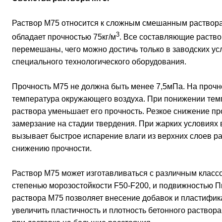
Раствор М75 относится к сложным смешанным растворам
3
обладает прочностью 75кг/м
. Все составляющие раств
перемешаны, чего можно достичь только в заводских у
специального технологического оборудования.
Прочность М75 не должна быть менее 7,5мПа. На прочн
температура окружающего воздуха. При понижении тем
раствора уменьшает его прочность. Резкое снижение пр
замерзание на стадии твердения. При жарких условиях
вызывает быстрое испарение влаги из верхних слоев ра
снижению прочности.
Раствор М75 может изготавливаться с различным класс
степенью морозостойкости F50-F200, и подвижностью П
раствора М75 позволяет внесение добавок и пластифик
увеличить пластичность и плотность бетонного раствор