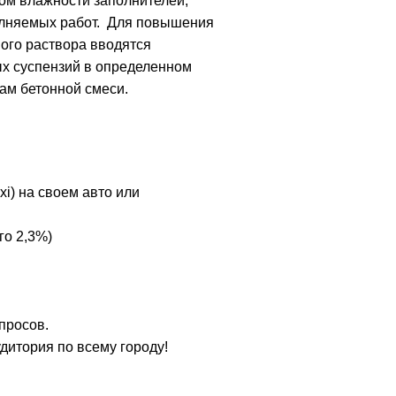
том влажности заполнителей,
полняемых работ. Для повышения
вого раствора вводятся
ых суспензий в определенном
ам бетонной смеси.
xi) на своем авто или
го 2,3%)
просов.
удитория по всему городу!