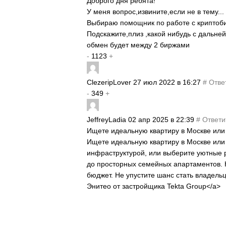
Доброго дня ребята!
У меня вопрос,извините,если не в тему...
Выбираю помощник по работе с криптоб
Подскажите,плиз ,какой нибудь с дальн
обмен будет между 2 биржами
-
1123
+
ClezeripLover
27 июл 2022 в 16:27
#
Отве
-
349
+
JeffreyLadia
02 апр 2025 в 22:39
#
Ответи
Ищете идеальную квартиру в Москве ил
Ищете идеальную квартиру в Москве или 
инфраструктурой, или выберите уютные 
до просторных семейных апартаментов. 
бюджет. Не упустите шанс стать владель
Энитео от застройщика Tekta Group</a>