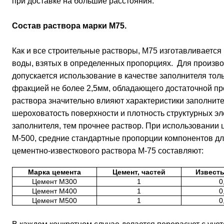
при доставке на большие расстояния.
Состав раствора марки М75.
Как и все строительные растворы, М75 изготавливается 
воды, взятых в определенных пропорциях. Для произво
допускается использование в качестве заполнителя толь
фракцией не более 2,5мм, обладающего достаточной пр
раствора значительно влияют характеристики заполнител
шероховатость поверхности и плотность структурных эл
заполнителя, тем прочнее раствор. При использовании 
М-500, средние стандартные пропорции компонентов д
цементно-известкового раствора М-75 составляют:
Марка цемента
Цемент, частей
Известь
Цемент М300
1
0
Цемент М400
1
0
Цемент М500
1
0