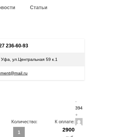
овости
Статьи
927 236-60-93
. Уфа, ул.Центральная 59 к.1
ement@mail.ru
-
394
+
Количество:
К оплате:
2900