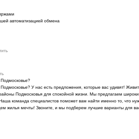
иржами
ейшей автоматизацией обмена
тить
ть
и Подмосковье?
Подмосковье? У нас есть предложения, которые вас удивят! Живит
районы Подмосковья для спокойной жизни. Мы предлагаем широкий
Наша команда специалистов поможет вам найти именно то, что нуж
цем жилья мечты! Звоните, и мы подберем лучшие варианты для ва