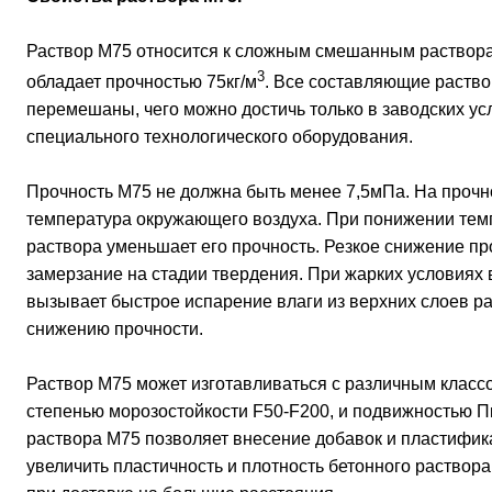
Раствор М75 относится к сложным смешанным растворам
3
обладает прочностью 75кг/м
. Все составляющие раств
перемешаны, чего можно достичь только в заводских у
специального технологического оборудования.
Прочность М75 не должна быть менее 7,5мПа. На прочн
температура окружающего воздуха. При понижении тем
раствора уменьшает его прочность. Резкое снижение пр
замерзание на стадии твердения. При жарких условиях
вызывает быстрое испарение влаги из верхних слоев ра
снижению прочности.
Раствор М75 может изготавливаться с различным класс
степенью морозостойкости F50-F200, и подвижностью П
раствора М75 позволяет внесение добавок и пластифик
увеличить пластичность и плотность бетонного раствор