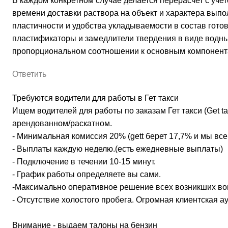
В каждом конкретном случае делается перерасчет с уче
времени доставки раствора на объект и характера вы
пластичности и удобства укладываемости в состав гото
пластификаторы и замедлители твердения в виде водн
пропорциональном соотношении к основным компонент
Ответить
Требуются водители для работы в Гет такси
Ищем водителей для работы по заказам Гет такси (Get ta
арендованном/раскатном.
- Минимальная комиссия 20% (gett берет 17,7% и мы все
- Выплаты каждую неделю.(есть ежедневные выплаты)
- Подключение в течении 10-15 минут.
- График работы определяете вы сами.
-Максимально оперативное решение всех возникших во
- Отсутствие холостого пробега. Огромная клиентская а
Внимание - выдаем талоны на бензин