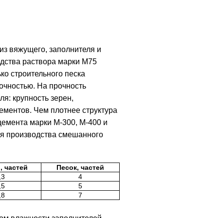
из вяжущего, заполнителя и
дства раствора марки М75
ко строительного песка
очностью. На прочность
я: крупность зерен,
ементов. Чем плотнее структура
цемента марки М-300, М-400 и
ля производства смешанного
, частей
Песок, частей
,3
4
,5
5
,8
7