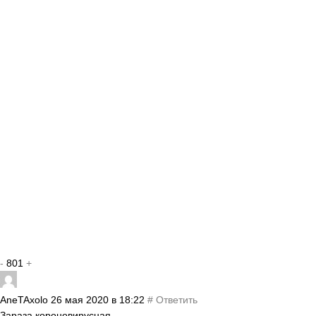
-
801
+
AneTAxolo
26 мая 2020 в 18:22
#
Ответить
Зараза короновирусная