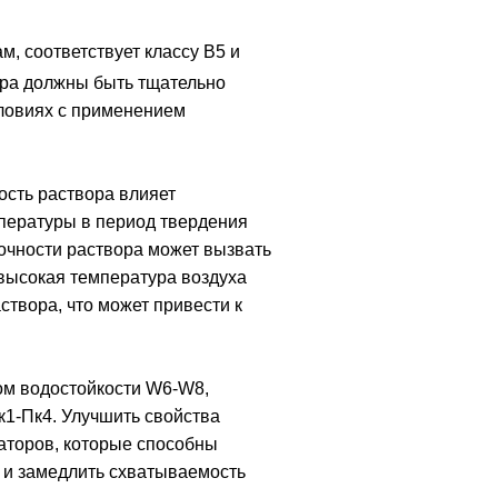
, соответствует классу В5 и
ора должны быть тщательно
словиях с применением
ость раствора влияет
пературы в период твердения
очности раствора может вызвать
 высокая температура воздуха
створа, что может привести к
ом водостойкости W6-W8,
к1-Пк4. Улучшить свойства
аторов, которые способны
а и замедлить схватываемость