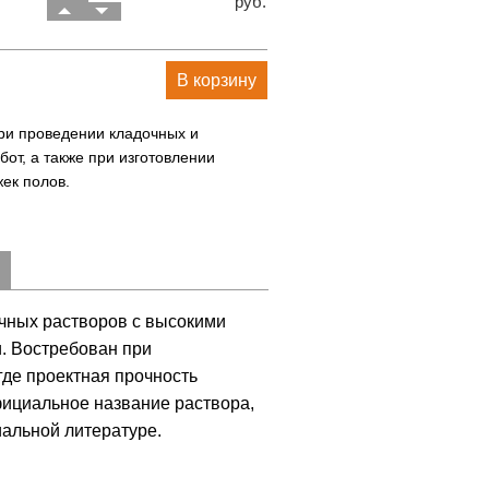
руб.
В корзину
ри проведении кладочных и
бот, а также при изготовлении
ек полов.
очных растворов с высокими
. Востребован при
где проектная прочность
фициальное название раствора,
иальной литературе.