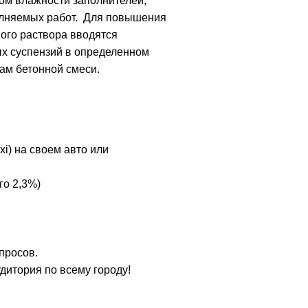
том влажности заполнителей,
полняемых работ. Для повышения
вого раствора вводятся
ых суспензий в определенном
ам бетонной смеси.
xi) на своем авто или
го 2,3%)
просов.
удитория по всему городу!