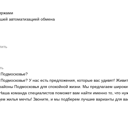
иржами
ейшей автоматизацией обмена
тить
ть
и Подмосковье?
Подмосковье? У нас есть предложения, которые вас удивят! Живит
районы Подмосковья для спокойной жизни. Мы предлагаем широкий
Наша команда специалистов поможет вам найти именно то, что нуж
цем жилья мечты! Звоните, и мы подберем лучшие варианты для ва