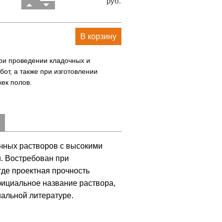
руб.
В корзину
ри проведении кладочных и
бот, а также при изготовлении
ек полов.
очных растворов с высокими
. Востребован при
где проектная прочность
фициальное название раствора,
иальной литературе.