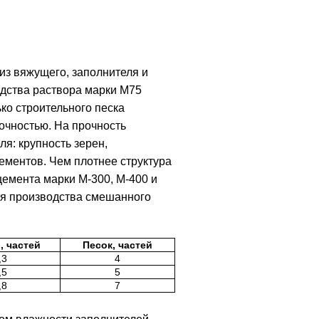
из вяжущего, заполнителя и
дства раствора марки М75
ко строительного песка
очностью. На прочность
я: крупность зерен,
ементов. Чем плотнее структура
цемента марки М-300, М-400 и
ля производства смешанного
, частей
Песок, частей
,3
4
,5
5
,8
7