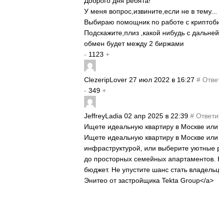
Доброго дня ребята!
У меня вопрос,извините,если не в тему...
Выбираю помощник по работе с криптоб
Подскажите,плиз ,какой нибудь с дальн
обмен будет между 2 биржами
-
1123
+
ClezeripLover
27 июл 2022 в 16:27
#
Отве
-
349
+
JeffreyLadia
02 апр 2025 в 22:39
#
Ответи
Ищете идеальную квартиру в Москве ил
Ищете идеальную квартиру в Москве или 
инфраструктурой, или выберите уютные 
до просторных семейных апартаментов. 
бюджет. Не упустите шанс стать владель
Энитео от застройщика Tekta Group</a>