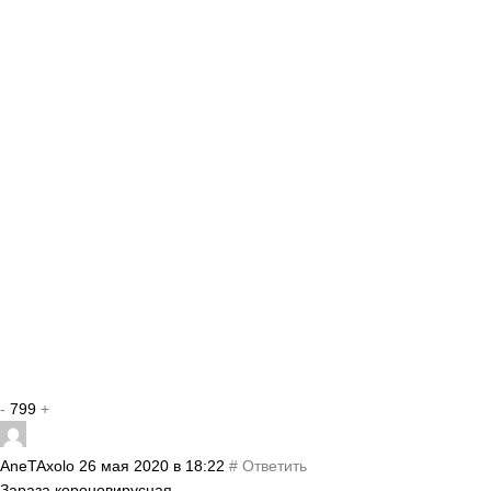
-
799
+
AneTAxolo
26 мая 2020 в 18:22
#
Ответить
Зараза короновирусная