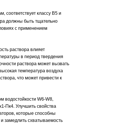
, соответствует классу В5 и
ора должны быть тщательно
словиях с применением
ость раствора влияет
пературы в период твердения
очности раствора может вызвать
 высокая температура воздуха
створа, что может привести к
ом водостойкости W6-W8,
к1-Пк4. Улучшить свойства
аторов, которые способны
а и замедлить схватываемость