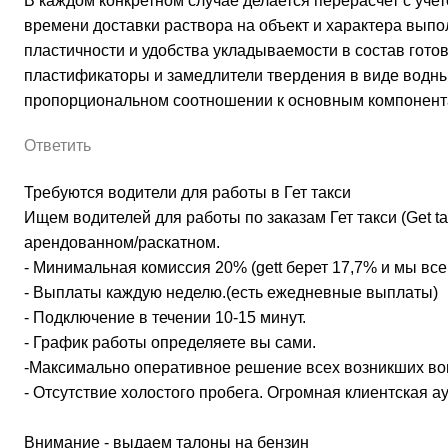
В каждом конкретном случае делается перерасчет с уче
времени доставки раствора на объект и характера вы
пластичности и удобства укладываемости в состав гото
пластификаторы и замедлители твердения в виде водн
пропорциональном соотношении к основным компонент
Ответить
Требуются водители для работы в Гет такси
Ищем водителей для работы по заказам Гет такси (Get ta
арендованном/раскатном.
- Минимальная комиссия 20% (gett берет 17,7% и мы все
- Выплаты каждую неделю.(есть ежедневные выплаты)
- Подключение в течении 10-15 минут.
- График работы определяете вы сами.
-Максимально оперативное решение всех возникших во
- Отсутствие холостого пробега. Огромная клиентская а
Внимание - выдаем талоны на бензин