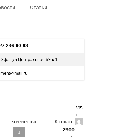
овости
Статьи
927 236-60-93
. Уфа, ул.Центральная 59 к.1
ement@mail.ru
-
395
+
Количество:
К оплате:
2900