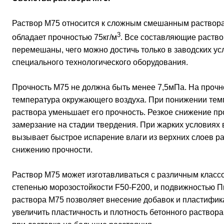
Раствор М75 относится к сложным смешанным растворам
3
обладает прочностью 75кг/м
. Все составляющие раств
перемешаны, чего можно достичь только в заводских у
специального технологического оборудования.
Прочность М75 не должна быть менее 7,5мПа. На прочн
температура окружающего воздуха. При понижении тем
раствора уменьшает его прочность. Резкое снижение пр
замерзание на стадии твердения. При жарких условиях
вызывает быстрое испарение влаги из верхних слоев ра
снижению прочности.
Раствор М75 может изготавливаться с различным класс
степенью морозостойкости F50-F200, и подвижностью П
раствора М75 позволяет внесение добавок и пластифик
увеличить пластичность и плотность бетонного раствор