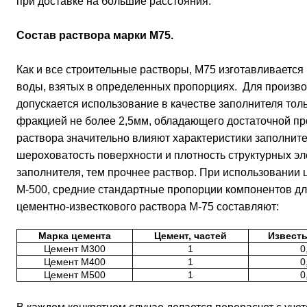
при доставке на большие расстояния.
Состав раствора марки М75.
Как и все строительные растворы, М75 изготавливается 
воды, взятых в определенных пропорциях. Для произво
допускается использование в качестве заполнителя толь
фракцией не более 2,5мм, обладающего достаточной пр
раствора значительно влияют характеристики заполнител
шероховатость поверхности и плотность структурных эл
заполнителя, тем прочнее раствор. При использовании 
М-500, средние стандартные пропорции компонентов д
цементно-известкового раствора М-75 составляют:
Марка цемента
Цемент, частей
Известь
Цемент М300
1
0
Цемент М400
1
0
Цемент М500
1
0