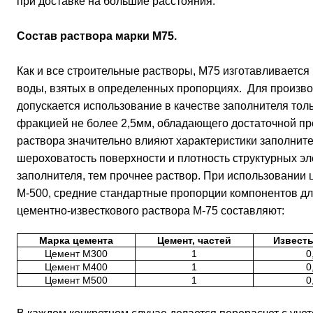
при доставке на большие расстояния.
Состав раствора марки М75.
Как и все строительные растворы, М75 изготавливается 
воды, взятых в определенных пропорциях. Для произво
допускается использование в качестве заполнителя толь
фракцией не более 2,5мм, обладающего достаточной пр
раствора значительно влияют характеристики заполнител
шероховатость поверхности и плотность структурных эл
заполнителя, тем прочнее раствор. При использовании 
М-500, средние стандартные пропорции компонентов д
цементно-известкового раствора М-75 составляют:
Марка цемента
Цемент, частей
Известь
Цемент М300
1
0
Цемент М400
1
0
Цемент М500
1
0