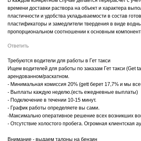
В каждом конкретном случае делается перерасчет с уче
времени доставки раствора на объект и характера вы
пластичности и удобства укладываемости в состав гото
пластификаторы и замедлители твердения в виде водн
пропорциональном соотношении к основным компонент
Ответить
Требуются водители для работы в Гет такси
Ищем водителей для работы по заказам Гет такси (Get ta
арендованном/раскатном.
- Минимальная комиссия 20% (gett берет 17,7% и мы все
- Выплаты каждую неделю.(есть ежедневные выплаты)
- Подключение в течении 10-15 минут.
- График работы определяете вы сами.
-Максимально оперативное решение всех возникших во
- Отсутствие холостого пробега. Огромная клиентская а
Внимание - выдаем талоны на бензин