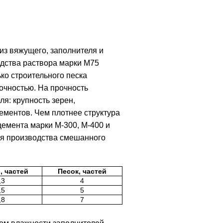
из вяжущего, заполнителя и
дства раствора марки М75
ко строительного песка
очностью. На прочность
я: крупность зерен,
ементов. Чем плотнее структура
цемента марки М-300, М-400 и
ля производства смешанного
, частей
Песок, частей
,3
4
,5
5
,8
7