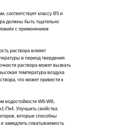
, соответствует классу В5 и
ора должны быть тщательно
словиях с применением
ость раствора влияет
пературы в период твердения
очности раствора может вызвать
 высокая температура воздуха
створа, что может привести к
ом водостойкости W6-W8,
к1-Пк4. Улучшить свойства
аторов, которые способны
а и замедлить схватываемость