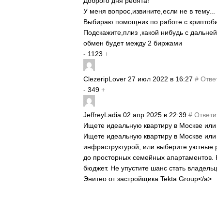
Доброго дня ребята!
У меня вопрос,извините,если не в тему...
Выбираю помощник по работе с криптоб
Подскажите,плиз ,какой нибудь с дальн
обмен будет между 2 биржами
-
1123
+
ClezeripLover
27 июл 2022 в 16:27
#
Отве
-
349
+
JeffreyLadia
02 апр 2025 в 22:39
#
Ответи
Ищете идеальную квартиру в Москве ил
Ищете идеальную квартиру в Москве или 
инфраструктурой, или выберите уютные 
до просторных семейных апартаментов. 
бюджет. Не упустите шанс стать владель
Энитео от застройщика Tekta Group</a>