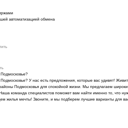
иржами
ейшей автоматизацией обмена
тить
ть
и Подмосковье?
Подмосковье? У нас есть предложения, которые вас удивят! Живит
районы Подмосковья для спокойной жизни. Мы предлагаем широкий
Наша команда специалистов поможет вам найти именно то, что нуж
цем жилья мечты! Звоните, и мы подберем лучшие варианты для ва