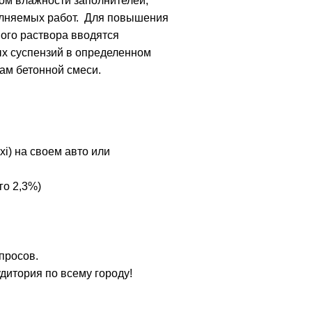
том влажности заполнителей,
полняемых работ. Для повышения
вого раствора вводятся
ых суспензий в определенном
ам бетонной смеси.
xi) на своем авто или
го 2,3%)
просов.
удитория по всему городу!