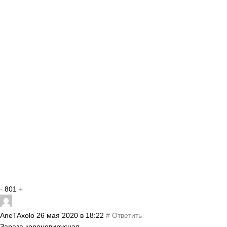
-
801
+
AneTAxolo
26 мая 2020 в 18:22
#
Ответить
Зараза короновирусная