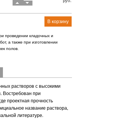
руб.
В корзину
ри проведении кладочных и
бот, а также при изготовлении
ек полов.
очных растворов с высокими
. Востребован при
где проектная прочность
фициальное название раствора,
иальной литературе.