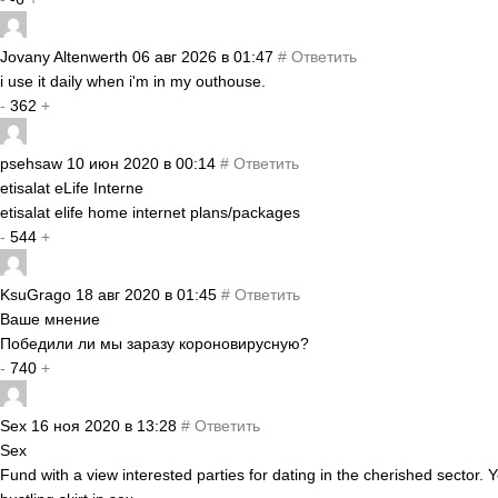
Jovany Altenwerth
06 авг 2026 в 01:47
#
Ответить
i use it daily when i'm in my outhouse.
-
362
+
psehsaw
10 июн 2020 в 00:14
#
Ответить
etisalat eLife Interne
etisalat elife home internet plans/packages
-
544
+
KsuGrago
18 авг 2020 в 01:45
#
Ответить
Ваше мнение
Победили ли мы заразу короновирусную?
-
740
+
Sex
16 ноя 2020 в 13:28
#
Ответить
Sex
Fund with a view interested parties for dating in the cherished sector.