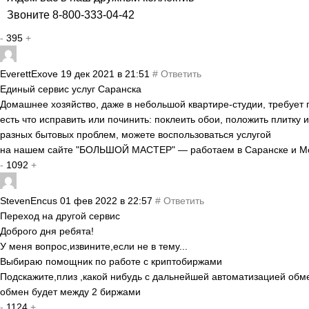
Звоните 8-800-333-04-42
-
395
+
EverettExove
19 дек 2021 в 21:51
#
Ответить
Единый сервис услуг Саранска
Домашнее хозяйство, даже в небольшой квартире-студии, требует 
есть что исправить или починить: поклеить обои, положить плитку 
разных бытовых проблем, можете воспользоваться услугой
на нашем сайте "БОЛЬШОЙ МАСТЕР" — работаем в Саранске и М
-
1092
+
StevenEncus
01 фев 2022 в 22:57
#
Ответить
Переход на другой сервис
Доброго дня ребята!
У меня вопрос,извините,если не в тему...
Выбираю помощник по работе с криптобиржами
Подскажите,плиз ,какой нибудь с дальнейшей автоматизацией обм
обмен будет между 2 биржами
-
1124
+