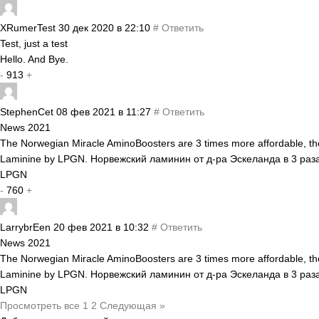
XRumerTest
30 дек 2020 в 22:10
#
Ответить
Test, just a test
Hello. And Bye.
-
913
+
StephenCet
08 фев 2021 в 11:27
#
Ответить
News 2021
The Norwegian Miracle AminoBoosters are 3 times more affordable, the
Laminine by LPGN. Норвежский ламинин от д-ра Эскеланда в 3 раз
LPGN
-
760
+
LarrybrEen
20 фев 2021 в 10:32
#
Ответить
News 2021
The Norwegian Miracle AminoBoosters are 3 times more affordable, the
Laminine by LPGN. Норвежский ламинин от д-ра Эскеланда в 3 раз
LPGN
Просмотреть все
1
2
Следующая »