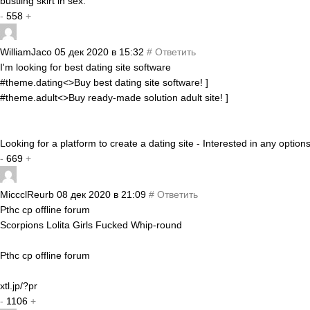
bustling skirt in sex.
-
558
+
WilliamJaco
05 дек 2020 в 15:32
#
Ответить
I'm looking for best dating site software
#theme.dating<>Buy best dating site software! ]
#theme.adult<>Buy ready-made solution adult site! ]
Looking for a platform to create a dating site - Interested in any opti
-
669
+
MiccclReurb
08 дек 2020 в 21:09
#
Ответить
Pthc cp offline forum
Scorpions Lolita Girls Fucked Whip-round
Pthc cp offline forum
xtl.jp/?pr
-
1106
+