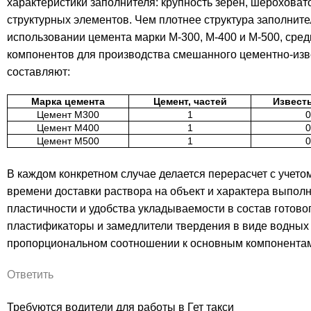
характеристики заполнителя: крупность зерен, шероховат
структурных элементов. Чем плотнее структура заполните
использовании цемента марки М-300, М-400 и М-500, сре
компонентов для производства смешанного цементно-изв
составляют:
Марка цемента
Цемент, частей
Известь
Цемент М300
1
0
Цемент М400
1
0
Цемент М500
1
0
В каждом конкретном случае делается перерасчет с учето
времени доставки раствора на объект и характера выпо
пластичности и удобства укладываемости в состав готово
пластификаторы и замедлители твердения в виде водных
пропорциональном соотношении к основным компонентам
Ответить
Требуются водители для работы в Гет такси