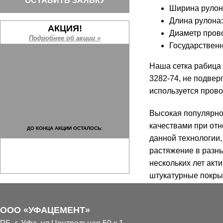
ОСТАВИТЬ ЗАЯВКУ
Ширина рулона:
Длина рулона:
АКЦИЯ!
Диаметр провол
Подробнее об акции »
Государственн
Наша сетка рабица 
3282-74, не подвер
используется пров
Высокая популярно
качествами при отн
ДО КОНЦА АКЦИИ ОСТАЛОСЬ:
данной технологии,
растяжение в разны
нескольких лет акт
штукатурные покрыт
прочность.
НАШИ ОБЪЕКТЫ
ООО «УФАЦЕМЕНТ»
Сетка рабица с п