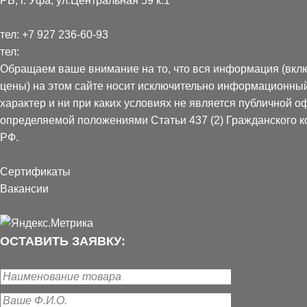
РБ, г. Уфа, ул.Центральная 59 к.1
Сетка рабица в пол
тел:
+7 927 236-60-93
пластиком. Основн
тел:
привлекательный ви
Обращаем ваше внимание на то, что вся информация (вкл
климатическим усл
цены) на этом сайте носит исключительно информационны
выгоранию на солнц
характер и ни при каких условиях не является публичной о
с полимерным покр
определяемой положениями Статьи 437 (2) Гражданского к
назначения светлая
РФ.
оболочкой (ПВХ).
Сертификаты
Вакансии
ОСТАВИТЬ ЗАЯВКУ: