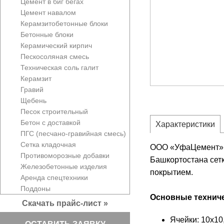
Цемент в биг бегах
Цемент навалом
Керамзитобетонные блоки
Бетонные блоки
Керамический кирпич
Пескосоляная смесь
Техническая соль галит
Керамзит
Гравий
Щебень
Песок строительный
Бетон с доставкой
Характеристики
ПГС (песчано-гравийная смесь)
Сетка кладочная
ООО «УфаЦемент» в
Противоморозные добавки
Башкортостана сетк
Железобетонные изделия
покрытием.
Аренда спецтехники
Поддоны
Основные техниче
Скачать прайс-лист »
Ячейки: 10х10,