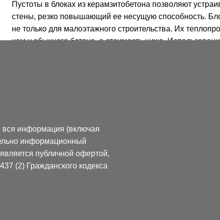
Пустоты в блоках из керамзитобетона позволяют устраив
стены, резко повышающий ее несущую способность. Бло
не только для малоэтажного строительства. Их теплопр
чем у обычного бетона, а стоимость ниже. Использован
при возведении зданий и сооружений значительно улуч
Применяются керамзитобетонные блоки при заполнении
железобетонного домостроения, при возведении межкв
перегородок, строительство малоэтажных построек, кот
Керамзитобетонные стены поддерживают комфортный у
о вся информация (включая
помещении, обладают отличными теплоизоляционными с
ительно информационный
использовать их в различных климатических условиях.
е является публичной офертой,
37 (2) Гражданского кодекса