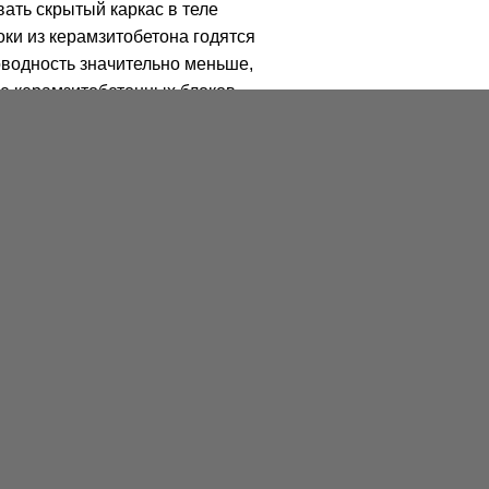
ать скрытый каркас в теле
ки из керамзитобетона годятся
оводность значительно меньше,
ие керамзитобетонных блоков
шает технологию строительства.
 каркаса во время монолитного
артирных и межкомнатных
теджей, гаражей.
ровень влажности в
войствами, что позволяет