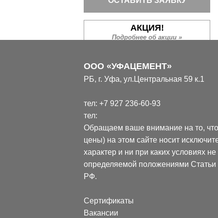
ОСТАВИТЬ ЗАЯВКУ
АКЦИЯ!
Подробнее об акции »
ООО «УФАЦЕМЕНТ»
РБ, г. Уфа, ул.Центральная 59 к.1
тел:
+7 927 236-60-93
тел:
ДО КОНЦА АКЦИИ ОСТАЛОСЬ:
Обращаем ваше внимание на то, чт
цены) на этом сайте носит исключ
:
:
:
0
0
0
0
0
0
0
0
характер и ни при каких условиях н
дней
часов
минут
секунд
определяемой положениями Статьи 4
РФ.
НАШИ ОБЪЕКТЫ
Сертификаты
Вакансии