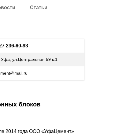
овости
Статьи
927 236-60-93
. Уфа, ул.Центральная 59 к.1
ement@mail.ru
онных блоков
ле 2014 года ООО «УфаЦемент»