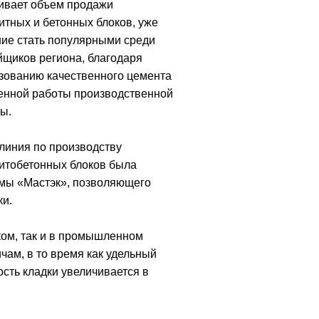
ивает объем продажи
итных и бетонных блоков, уже
ие стать популярными среди
йщиков региона, благодаря
зованию качественного цемента
енной работы производственной
ы.
линия по производству
итобетонных блоков была
мы «Мастэк», позволяющего
ки.
ком, так и в промышленном
ичам, в то время как удельный
ость кладки увеличивается в