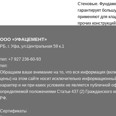
Стеновые. Фундамен
гарантирует большу
применяют для клад
прочих конструкций
нередко использую
Пустотелые издели
ООО «УФАЦЕМЕНТ»
РБ, г. Уфа, ул.Центральная 59 к.1
Перегородочные. Пр
испытывающих особ
тел:
+7 927 236-60-93
Перегородочный тип
тел:
незаметными швами
Обращаем ваше внимание на то, что вся информация (вкл
комфортность.
цены) на этом сайте носит исключительно информационны
характер и ни при каких условиях не является публичной о
Предлагаем приобр
определяемой положениями Статьи 437 (2) Гражданского к
компании
. Если вы
РФ.
и комфортный дом,
материалом для нег
Сертификаты