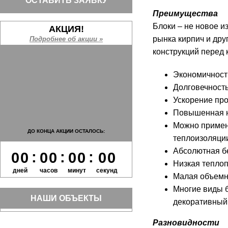
ОСТАВИТЬ ЗАЯВКУ
Преимущества
Блоки – не новое и
АКЦИЯ!
рынка кирпич и др
Подробнее об акции »
конструкций перед
Экономичность
Долговечность
Ускорение про
Повышенная н
Можно применя
ДО КОНЦА АКЦИИ ОСТАЛОСЬ:
теплоизоляции
Абсолютная бе
:
:
:
0
0
0
0
0
0
0
0
Низкая теплоп
дней
часов
минут
секунд
Малая объемна
Многие виды б
НАШИ ОБЪЕКТЫ
декоративный 
Разновидности