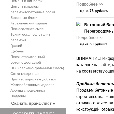
Цемент в биг бегах
Подробнее >>
Цемент навалом
цена 78 руб/шт.
Керамзитобетонные блоки
Бетонные блоки
Керамический кирпич
Бетонный бло
Пескосоляная смесь
Перегородочный
Техническая соль галит
Подробнее >>
Керамзит
цена 50 руб/шт.
Гравий
Щебень
Песок строительный
ВНИМАНИЕ! Информа
Бетон с доставкой
каталоге на сайте,
ПГС (песчано-гравийная смесь)
на соответствующий
Сетка кладочная
Противоморозные добавки
Продажа бетонны
Железобетонные изделия
Продаем бетонные б
Аренда спецтехники
Поддоны
строительства. На
отличного качества
Скачать прайс-лист »
конструкций, ограж